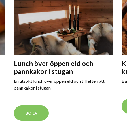
Lunch över öppen eld och
K
pannkakor i stugan
k
En utsökt lunch över öppen eld och till efterrätt
Bä
pannkakor i stugan
BOKA