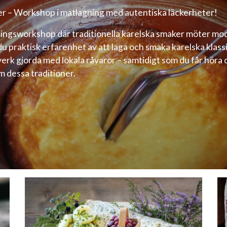
r – Workshop i matlagning med autentiska läckerheter!
ningsworkshop där traditionella karelska smaker möter mo
u praktisk erfarenhet av att laga och smaka karelska klass
verk gjorda med lokala råvaror – samtidigt som du får höra 
 dessa traditioner.