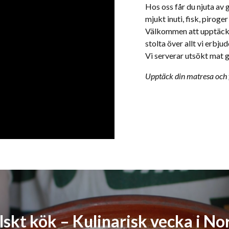
Hos oss får du njuta av 
mjukt inuti, fisk, pirog
Välkommen att upptäcka 
stolta över allt vi erbj
Vi serverar utsökt mat g
Upptäck din matresa och 
skt kök – Kulinarisk vecka i No