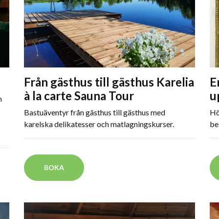
Från gästhus till gästhus Karelia
E
à la carte Sauna Tour
u
n
Bastuäventyr från gästhus till gästhus med
Hö
karelska delikatesser och matlagningskurser.
be
BOKA