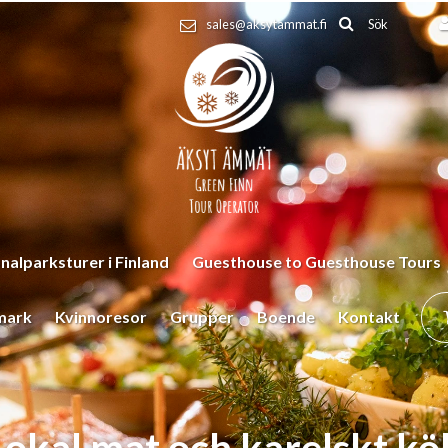
Sök
sales@aksytammat.fi
nalparksturer i Finland
Guesthouse to Guesthouse Tours
mark
Kvinnoresor
Grupper
Boende
Kontakt