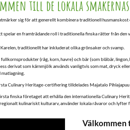
mmen till de lokala smakernas
utmärker sig för att generellt kombinera traditionell husmanskost
t spelar en framträdande roll i traditionella finska rätter från den
 Karelen, traditionellt har inkluderat olika grönsaker och svamp.
fullkornsprodukter (råg, korn, havre) och bär (som blåbär, lingon, 
ss derivat som kärnmjölk används vanligtvis som mat, dryck eller i
ll matlagning.
rsta Culinary Heritage-certifiering tilldelades Majatalo Pihlajap
rsta finska företaget att erhålla den internationella Culinary Herit
egionalt kulinariskt kulturarv, använder lokala råvaror och lyfter 
Välkommen t