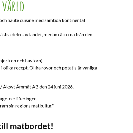
 värld
 och haute cuisine med samtida kontinental
 västra delen av landet, medan rätterna från den
hjortron och havtorn).
 olika recept. Olika rovor och potatis är vanliga
uu / Äksyt Ämmät AB den 24 juni 2026.
age-certifieringen.
fram sin regions matkultur."
ill matbordet!