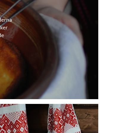
derna
iker
de