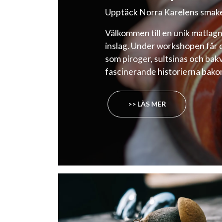
Upptäck Norra Karelens smake
Välkommen till en unik matlag
inslag. Under workshopen får d
som piroger, sultsinas och bak
fascinerande historierna bakom
>> LÄS MER