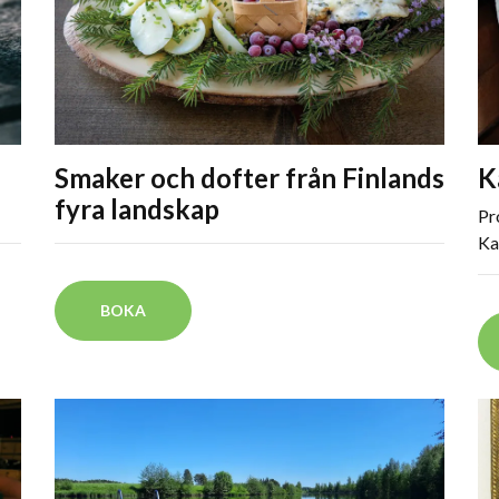
Smaker och dofter från Finlands
K
fyra landskap
Pr
Kar
BOKA