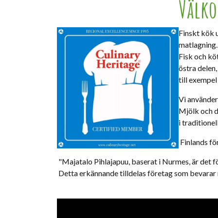
Välko
Finskt kök 
matlagning.
Fisk och köt
östra delen,
till exempel
Vi använder 
Mjölk och de
i traditione
Finlands fö
"Majatalo Pihlajapuu, baserat i Nurmes, är det fö
Detta erkännande tilldelas företag som bevarar r