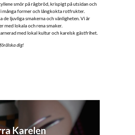
gyllene smör på rågbröd, krispigt på utsidan och
er i många former och långkokta rotfrukter.
de ljuvliga smakerna och vänligheten. Vi är
uder med lokala och rena smaker.
arnerad med lokal kultur och karelsk gästfrihet.
förälska dig!
rra Karelen