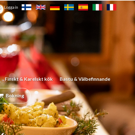
Logga in
Finskt & Karelskt kök
Bastu & Välbefinnande
Bokning