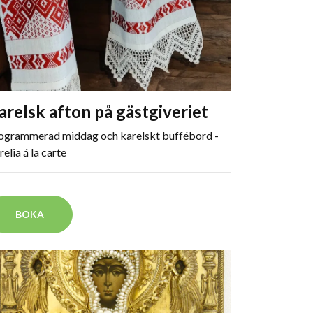
arelsk afton på gästgiveriet
ogrammerad middag och karelskt buffébord -
elia á la carte
BOKA