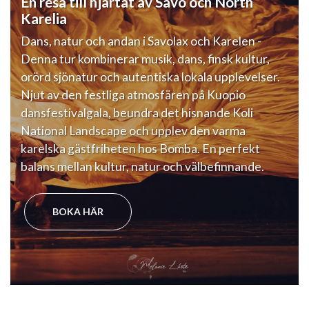
En resa till hjärtat av Savo och North
Karelia
Dans, natur och andan i Savolax och Karelen -
Denna tur kombinerar musik, dans, finsk kultur,
orörd sjönatur och autentiska lokala upplevelser.
Njut av den festliga atmosfären på Kuopio
dansfestivalgala, beundra det hisnande Koli
National Landscape och upplev den varma
karelska gästfriheten hos
Bomba. En perfekt
balans mellan kultur, natur och välbefinnande.
BOKA HÄR