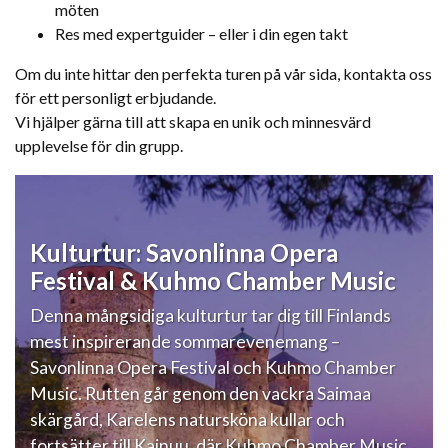
möten
Res med expertguider – eller i din egen takt
Om du inte hittar den perfekta turen på vår sida, kontakta oss
för ett personligt erbjudande.
Vi hjälper gärna till att skapa en unik och minnesvärd
upplevelse för din grupp.
Kulturtur: Savonlinna Opera
Festival & Kuhmo Chamber Music
Denna mångsidiga kulturtur tar dig till Finlands
mest inspirerande sommarevenemang –
Savonlinna Opera Festival och Kuhmo Chamber
Music. Rutten går genom den vackra Saimaa
skärgård, Karelens natursköna kullar och
fortsätter till Kainuu, där Kuhmo Chamber Music