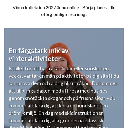
Vinterkollektion 2027 är nu online - Börja planera din
oförglömliga resa idag!
En färgstark mix av
vinteraktiviteter
Istället för att bara åka skidor eller snöskor en
vecka, väntar en mängd aktiviteter på dig så att du
kan prova dem och aldrig bli uttråkad. Du kommer
att tillbringa dagen med att resa med huskies
genom snötäckta skogar och på frusna sjöar – du
kommer att lära dig att köra en hundsläde i en
drömlik miljö. En dag med skidinstruktioner
kommer att lära dig alla grunderna i klassisk
längdskidåkning. Du kommer att befästa dina