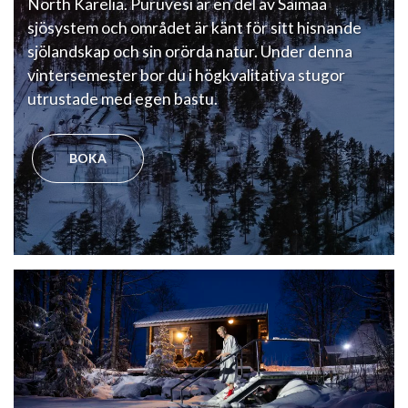
North Karelia. Puruvesi är en del av Saimaa
sjösystem och området är känt för sitt hisnande
sjölandskap och sin orörda natur. Under denna
vintersemester bor du i högkvalitativa stugor
utrustade med egen bastu.
BOKA