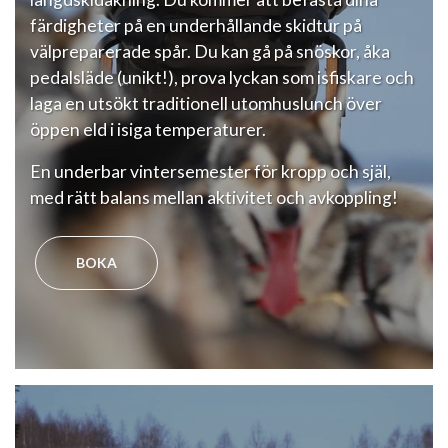
färdigheter på en underhållande skidtur på
välpreparerade spår. Du kan gå på snöskor, åka
pedalsläde (unikt!), prova lyckan som isfiskare och
laga en utsökt traditionell utomhuslunch över
öppen eld i isiga temperaturer.
En underbar vintersemester för kropp och själ,
med rätt balans mellan aktivitet och avkoppling!
BOKA