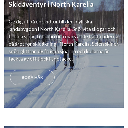
Skidäventyr i North Karelia
Ge dig ut på en skidtur till den idylliska
landsbygden i North Karelia. Snö, vita skogar och
frusna sjöar; februari och mars är de bästa tiderna
på året för skidåkning i North Karelia. Solen skiner,
snön glittrar, de frusna sjöarna och kullarna är
täckta av ett tjockt snötäcke.
BOKA HÄR