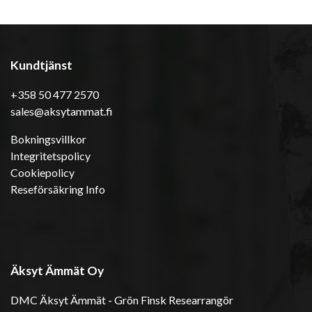
Kundtjänst
+358 50 477 2570
sales@aksytammat.fi
Bokningsvillkor
Integritetspolicy
Cookiepolicy
Reseförsäkring Info
Äksyt Ämmät Oy
DMC Äksyt Ämmät - Grön Finsk Researrangör