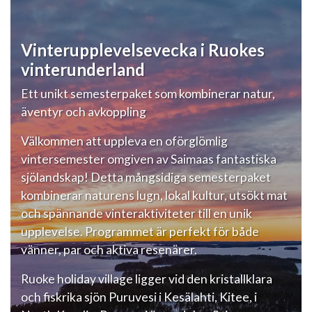
Vinterupplevelsevecka i Ruokes
vinterunderland
Ett unikt semesterpaket som kombinerar natur,
äventyr och avkoppling
Välkommen att uppleva en oförglömlig
vintersemester omgiven av Saimaas fantastiska
sjölandskap! Detta mångsidiga semesterpaket
kombinerar naturens lugn, lokal kultur, utsökt mat
och spännande vinteraktiviteter till en unik
upplevelse. Programmet är perfekt för både
vänner, par och aktiva resenärer.
Ruoke holiday village ligger vid den kristallklara
och fiskrika sjön Puruvesi i Kesälahti, Kitee, i