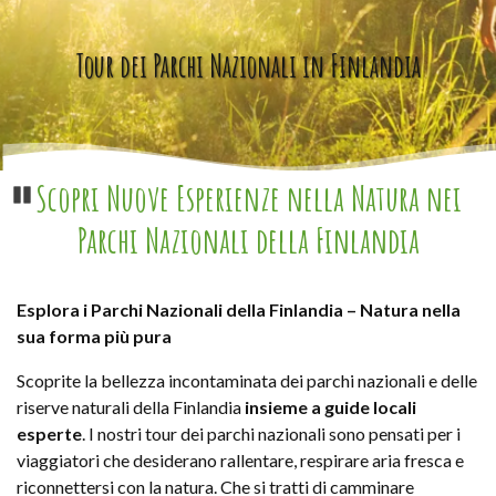
Tour dei Parchi Nazionali in Finlandia
Scopri Nuove Esperienze nella Natura nei
Pause
Parchi Nazionali della Finlandia
Esplora i Parchi Nazionali della Finlandia – Natura nella
sua forma più pura
Scoprite la bellezza incontaminata dei parchi nazionali e delle
riserve naturali della Finlandia
insieme a guide locali
esperte
. I nostri tour dei parchi nazionali sono pensati per i
viaggiatori che desiderano rallentare, respirare aria fresca e
riconnettersi con la natura. Che si tratti di camminare