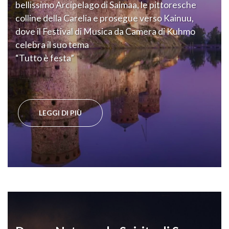
bellissimo Arcipelago di Saimaa, le pittoresche
colline della Carelia e prosegue verso Kainuu,
dove il Festival di Musica da Camera di Kuhmo
celebra il suo tema
“Tutto è festa”
LEGGI DI PIÙ