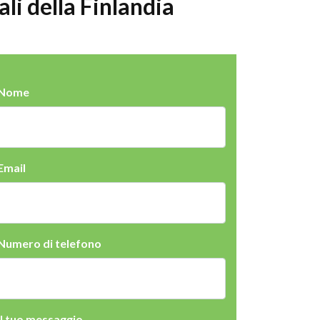
ali della Finlandia
Nome
Email
Numero di telefono
Il tuo messaggio