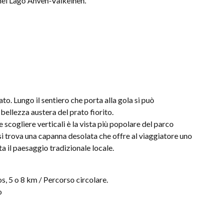
 nel Lago Ahven-Valkeinen.
o. Lungo il sentiero che porta alla gola si può
 bellezza austera del prato fiorito.
 scogliere verticali è la vista più popolare del parco
si trova una capanna desolata che offre al viaggiatore uno
ta il paesaggio tradizionale locale.
s, 5 o 8 km / Percorso circolare.
o