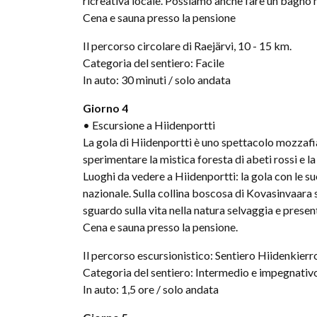
ricreativa locale. Possiamo anche fare un bagno
Cena e sauna presso la pensione
Il percorso circolare di Raejärvi, 10 - 15 km.
Categoria del sentiero: Facile
In auto: 30 minuti / solo andata
Giorno 4
• Escursione a Hiidenportti
La gola di Hiidenportti è uno spettacolo mozzafiat
sperimentare la mistica foresta di abeti rossi e la
Luoghi da vedere a Hiidenportti: la gola con le sue
nazionale. Sulla collina boscosa di Kovasinvaara 
sguardo sulla vita nella natura selvaggia e presen
Cena e sauna presso la pensione.
Il percorso escursionistico: Sentiero Hiidenkierro
Categoria del sentiero: Intermedio e impegnativ
In auto: 1,5 ore / solo andata