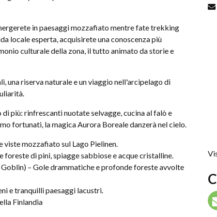
immergerete in paesaggi mozzafiato mentre fate trekking
da locale esperta, acquisirete una conoscenza più
monio culturale della zona, il tutto animato da storie e
, una riserva naturale e un viaggio nell'arcipelago di
liarità.
i più: rinfrescanti nuotate selvagge, cucina al falò e
siamo fortunati, la magica Aurora Boreale danzerà nel cielo.
e viste mozzafiato sul Lago Pielinen.
Vi
e foreste di pini, spiagge sabbiose e acque cristalline.
l Goblin) – Gole drammatiche e profonde foreste avvolte
C
i e tranquilli paesaggi lacustri.
ella Finlandia