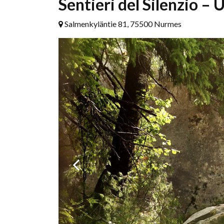
Sentieri del Silenzio – 
Salmenkyläntie 81, 75500 Nurmes