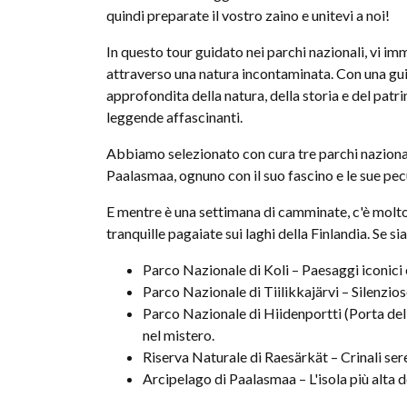
quindi preparate il vostro zaino e unitevi a noi!
In questo tour guidato nei parchi nazionali, vi 
attraverso una natura incontaminata. Con una gui
approfondita della natura, della storia e del patri
leggende affascinanti.
Abbiamo selezionato con cura tre parchi nazionali
Paalasmaa, ognuno con il suo fascino e le sue pecu
E mentre è una settimana di camminate, c'è molto d
tranquille pagaiate sui laghi della Finlandia. Se 
Parco Nazionale di Koli – Paesaggi iconici 
Parco Nazionale di Tiilikkajärvi – Silenzios
Parco Nazionale di Hiidenportti (Porta de
nel mistero.
Riserva Naturale di Raesärkät – Crinali seren
Arcipelago di Paalasmaa – L'isola più alta d