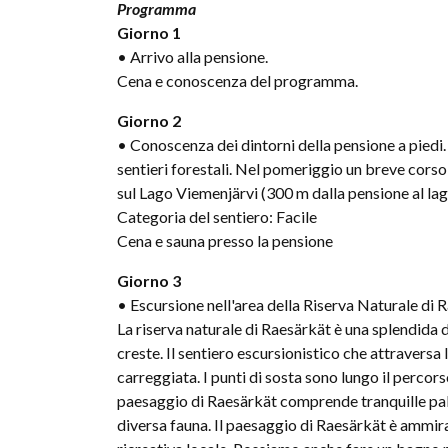
Programma
Giorno 1
• Arrivo alla pensione.
Cena e conoscenza del programma.
Giorno 2
• Conoscenza dei dintorni della pensione a piedi.
sentieri forestali. Nel pomeriggio un breve corso d
sul Lago Viemenjärvi (300 m dalla pensione al lag
Categoria del sentiero: Facile
Cena e sauna presso la pensione
Giorno 3
• Escursione nell'area della Riserva Naturale di 
La riserva naturale di Raesärkät è una splendida 
creste. Il sentiero escursionistico che attraversa 
carreggiata. I punti di sosta sono lungo il percorso
paesaggio di Raesärkät comprende tranquille palud
diversa fauna. Il paesaggio di Raesärkät è ammir