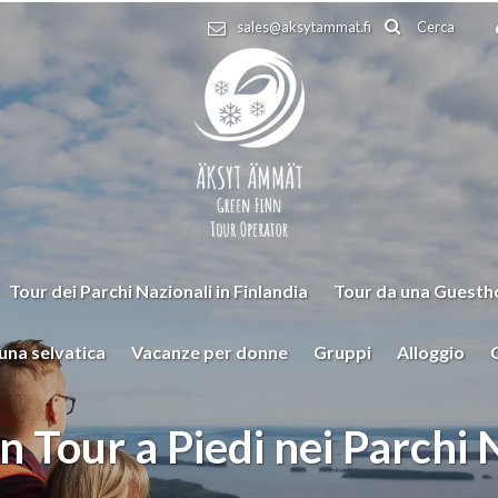
Cerca
sales@aksytammat.fi
Tour dei Parchi Nazionali in Finlandia
Tour da una Guestho
una selvatica
Vacanze per donne
Gruppi
Alloggio
Un Tour a Piedi nei Parchi 