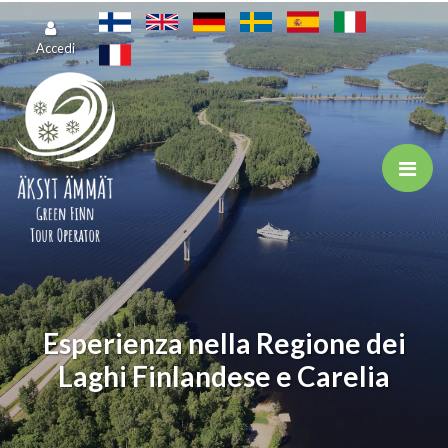
Vai al contenuto principale
Accedi
Esperienza nella Regione dei
Laghi Finlandese e Carelia