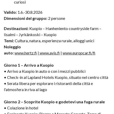
curiosi
Valido:
1.6.-30.8.2026
Dimensioni del gruppo:
2 persone
Destinazioni:
Kuopio – Hanhenlento countryside farm –
Iisalmi – Jyrkänkoski – Kuopio
Temi:
Cultura, natura, esperienza rurale, alloggi unici
Noleggio
auto:
www.hertz.fi
|
www.avis.fi
|
www.europcar.fi/fi
Giorno 1 – Arrivo a Kuopio
• Arrivo a Kuopio in auto o con i mezzi pubblici
• Check-in al Lapland Hotels Kuopio, situato nel centro città
• Serata libera per esplorare i ristoranti della città e
l'atmosfera in riva al lago
Giorno 2 – Scoprite Kuopio e godetevi una fuga rurale
• Colazione in hotel
• Esplorate Kuopio: Piazza e Mercato Coperto, Torre di