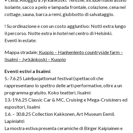
isolante, sacco a pelo e lampada frontale, colazione, cena nel
cottage, sauna, barca a remi, giubbotto di salvataggio.
! Su ordinazione e con un costo aggiuntivo: Notti extra lungo
il percorso. Notte extra in hotel nel centro di Helsinki.
Eventi in estate:
Mappa stradale:
Kuopio – Hanhenlento countryside farm –
Iisalmi – Jyrkänkoski – Kuopio
Eventi estivi a Iisalmi:
5.-7.6.25 Lain§uojattomat festival (spettacoli che
rappresentano lo spettro delle arti performative, oltre a un
programma gratuito. Koko teatteri, Iisalmi
13.-19.6.25 Classic Car & MC, Cruising e Mega-Cruisiners ed
espositori, Iisalmi
1.6. – 30.8.25 Collection Kakkonen, Art Museum Eemil.
Lapinlahti
La mostra estiva presenta ceramiche di Birger Kaipiainen e