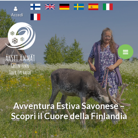
Vai al contenuto principale
Accedi
Avventura Estiva Savonese –
Scopri il Cuore della Finlandia