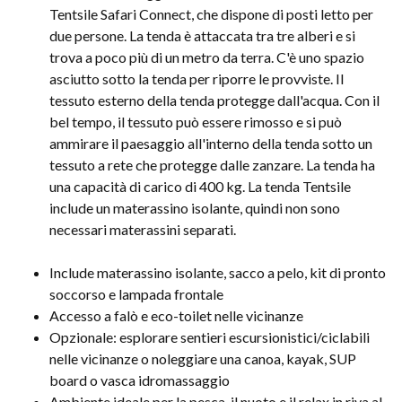
Tentsile Safari Connect, che dispone di posti letto per
due persone. La tenda è attaccata tra tre alberi e si
trova a poco più di un metro da terra. C'è uno spazio
asciutto sotto la tenda per riporre le provviste. Il
tessuto esterno della tenda protegge dall'acqua. Con il
bel tempo, il tessuto può essere rimosso e si può
ammirare il paesaggio all'interno della tenda sotto un
tessuto a rete che protegge dalle zanzare. La tenda ha
una capacità di carico di 400 kg. La tenda Tentsile
include un materassino isolante, quindi non sono
necessari materassini separati.
Include materassino isolante, sacco a pelo, kit di pronto
soccorso e lampada frontale
Accesso a falò e eco-toilet nelle vicinanze
Opzionale: esplorare sentieri escursionistici/ciclabili
nelle vicinanze o noleggiare una canoa, kayak, SUP
board o vasca idromassaggio
Ambiente ideale per la pesca, il nuoto e il relax in riva al