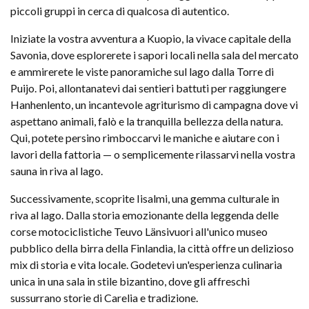
piccoli gruppi in cerca di qualcosa di autentico.
Iniziate la vostra avventura a Kuopio, la vivace capitale della
Savonia, dove esplorerete i sapori locali nella sala del mercato
e ammirerete le viste panoramiche sul lago dalla Torre di
Puijo. Poi, allontanatevi dai sentieri battuti per raggiungere
Hanhenlento, un incantevole agriturismo di campagna dove vi
aspettano animali, falò e la tranquilla bellezza della natura.
Qui, potete persino rimboccarvi le maniche e aiutare con i
lavori della fattoria — o semplicemente rilassarvi nella vostra
sauna in riva al lago.
Successivamente, scoprite Iisalmi, una gemma culturale in
riva al lago. Dalla storia emozionante della leggenda delle
corse motociclistiche Teuvo Länsivuori all'unico museo
pubblico della birra della Finlandia, la città offre un delizioso
mix di storia e vita locale. Godetevi un'esperienza culinaria
unica in una sala in stile bizantino, dove gli affreschi
sussurrano storie di Carelia e tradizione.