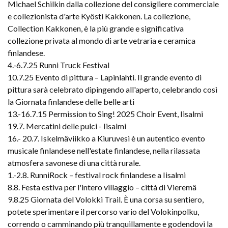
Michael Schilkin dalla collezione del consigliere commerciale
e collezionista d'arte Kyösti Kakkonen. La collezione,
Collection Kakkonen, è la più grande e significativa
collezione privata al mondo di arte vetraria e ceramica
finlandese.
4.-6.7.25 Runni Truck Festival
10.7.25 Evento di pittura – Lapinlahti. Il grande evento di
pittura sarà celebrato dipingendo all'aperto, celebrando così
la Giornata finlandese delle belle arti
13.-16.7.15 Permission to Sing! 2025 Choir Event, Iisalmi
19.7. Mercatini delle pulci - Iisalmi
16.- 20.7. Iskelmäviikko a Kiuruvesi è un autentico evento
musicale finlandese nell'estate finlandese, nella rilassata
atmosfera savonese di una città rurale.
1.-2.8. RunniRock – festival rock finlandese a Iisalmi
8.8. Festa estiva per l'intero villaggio – città di Vieremä
9.8.25 Giornata del Volokki Trail. È una corsa su sentiero,
potete sperimentare il percorso vario del Volokinpolku,
correndo o camminando più tranquillamente e godendovi la