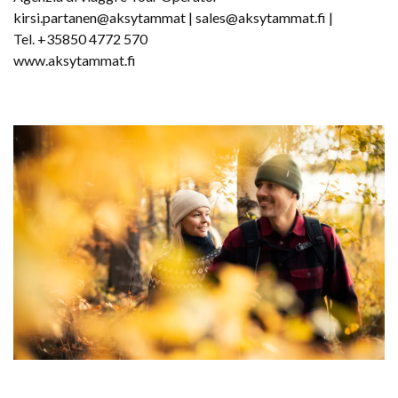
kirsi.partanen@aksytammat | sales@aksytammat.fi |
Tel. +35850 4772 570
www.aksytammat.fi