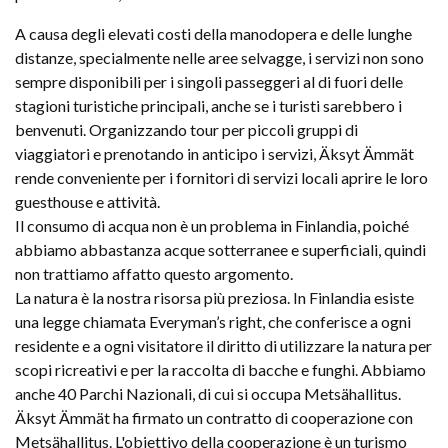
A causa degli elevati costi della manodopera e delle lunghe
distanze, specialmente nelle aree selvagge, i servizi non sono
sempre disponibili per i singoli passeggeri al di fuori delle
stagioni turistiche principali, anche se i turisti sarebbero i
benvenuti. Organizzando tour per piccoli gruppi di
viaggiatori e prenotando in anticipo i servizi, Äksyt Ämmät
rende conveniente per i fornitori di servizi locali aprire le loro
guesthouse e attività.
Il consumo di acqua non è un problema in Finlandia, poiché
abbiamo abbastanza acque sotterranee e superficiali, quindi
non trattiamo affatto questo argomento.
La natura è la nostra risorsa più preziosa. In Finlandia esiste
una legge chiamata Everyman’s right, che conferisce a ogni
residente e a ogni visitatore il diritto di utilizzare la natura per
scopi ricreativi e per la raccolta di bacche e funghi. Abbiamo
anche 40 Parchi Nazionali, di cui si occupa Metsähallitus.
Äksyt Ämmät ha firmato un contratto di cooperazione con
Metsähallitus. L'obiettivo della cooperazione è un turismo