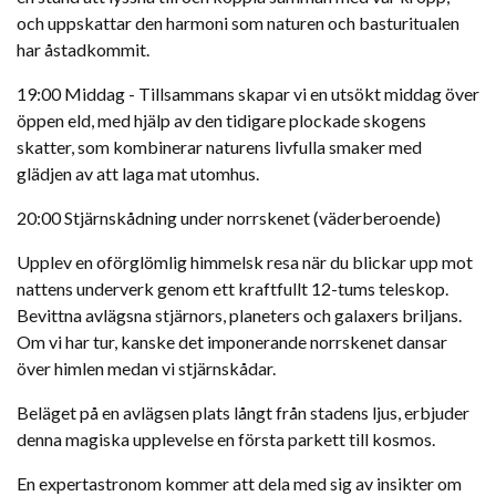
och uppskattar den harmoni som naturen och basturitualen
har åstadkommit.
19:00 Middag - Tillsammans skapar vi en utsökt middag över
öppen eld, med hjälp av den tidigare plockade skogens
skatter, som kombinerar naturens livfulla smaker med
glädjen av att laga mat utomhus.
20:00 Stjärnskådning under norrskenet (väderberoende)
Upplev en oförglömlig himmelsk resa när du blickar upp mot
nattens underverk genom ett kraftfullt 12-tums teleskop.
Bevittna avlägsna stjärnors, planeters och galaxers briljans.
Om vi har tur, kanske det imponerande norrskenet dansar
över himlen medan vi stjärnskådar.
Beläget på en avlägsen plats långt från stadens ljus, erbjuder
denna magiska upplevelse en första parkett till kosmos.
En expertastronom kommer att dela med sig av insikter om