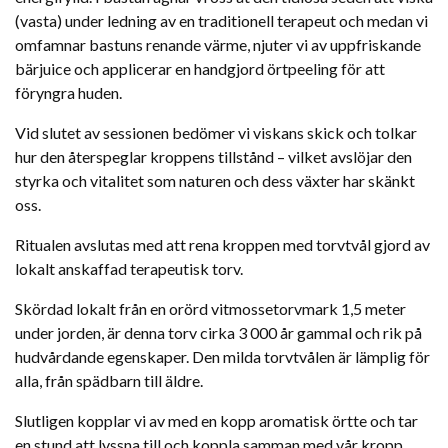
(vasta) under ledning av en traditionell terapeut och medan vi
omfamnar bastuns renande värme, njuter vi av uppfriskande
bärjuice och applicerar en handgjord örtpeeling för att
föryngra huden.
Vid slutet av sessionen bedömer vi viskans skick och tolkar
hur den återspeglar kroppens tillstånd – vilket avslöjar den
styrka och vitalitet som naturen och dess växter har skänkt
oss.
Ritualen avslutas med att rena kroppen med torvtvål gjord av
lokalt anskaffad terapeutisk torv.
Skördad lokalt från en orörd vitmossetorvmark 1,5 meter
under jorden, är denna torv cirka 3 000 år gammal och rik på
hudvårdande egenskaper. Den milda torvtvålen är lämplig för
alla, från spädbarn till äldre.
Slutligen kopplar vi av med en kopp aromatisk örtte och tar
en stund att lyssna till och koppla samman med vår kropp,