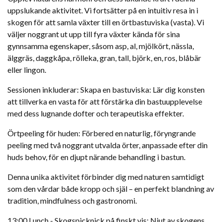
uppslukande aktivitet. Vi fortsätter på en intuitiv resa in i
skogen för att samla växter till en örtbastuviska (vasta). Vi
väljer noggrant ut upp till fyra växter kända för sina
gynnsamma egenskaper, såsom asp, al, mjölkört, nässla,
älggräs, daggkåpa, rölleka, gran, tall, björk, en, ros, blåbär
eller lingon.
Sessionen inkluderar: Skapa en bastuviska: Lär dig konsten
att tillverka en vasta för att förstärka din bastuupplevelse
med dess lugnande dofter och terapeutiska effekter.
Örtpeeling för huden: Förbered en naturlig, föryngrande
peeling med två noggrant utvalda örter, anpassade efter din
huds behov, för en djupt närande behandling i bastun.
Denna unika aktivitet förbinder dig med naturen samtidigt
som den vårdar både kropp och själ – en perfekt blandning av
tradition, mindfulness och gastronomi.
13:00 Lunch - Skogspicknick på finskt vis: Njut av skogens