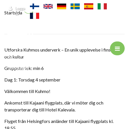
Hoppa till huvudinnehåll
Logga
Startsida
in
Utforska Kuhmos underverk – En unik upplevelse i finsk natur
och kultur
Gruppstorlek: min 6
Dag 1: Torsdag 4 september
Välkommen till Kuhmo!
Ankomst till Kajaani flygplats, där vi möter dig och
transporterar dig till Hotel Kalevala.
Flyget från Helsingfors anländer till Kajaani flygplats kl.
18.55