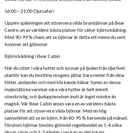
16:00 – 21:00 Djursafari
Upplev spänningen att observera vilda brunbjörnar på Bear
Centre, en av världens bästa platser för säker björnskådning.
Med 90-99 % chans att se björnar är detta ett minne du sent
kommer att glömma!
Björnskådning i Bear Cabin
När du sitter i våra hytter och lyssnar på ljuden från djurlivet
utanför kan du bevittna skogens jättar bara meter från dina
fötter, andandes och med klickande käkar. Synen av dessa
majestätiska varelser nära våra hytter är helt enkelt
obeskrivlig, och ljudupplevelsen inuti är inget mindre än
magisk. Vår Bear Cabin anses vara en av världens bästa
platser för att observera vilda björnar. Med en hög
sannolikhet att se en björn, från 80-95 % beroende på månad.
Förutom björnar besöks gömslet regelbundet av 1-4 olika
järvar, rävar och 1-2 gånger i veckan av det lokala