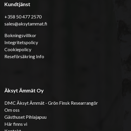
Kundtjänst
+358 50 477 2570
sales@aksytammat.fi
Bokningsvillkor
Integritetspolicy
Cookiepolicy
Reseförsäkring Info
Äksyt Ämmät Oy
DMC Äksyt Ämmät - Grön Finsk Researrangör
Om oss
Gästhuset Pihlajapuu
Här finns vi
Kontakt