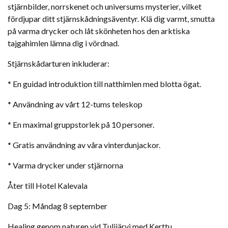
stjärnbilder, norrskenet och universums mysterier, vilket
fördjupar ditt stjärnskådningsäventyr. Klä dig varmt, smutta
på varma drycker och låt skönheten hos den arktiska
tajgahimlen lämna dig i vördnad.
Stjärnskådarturen inkluderar:
* En guidad introduktion till natthimlen med blotta ögat.
* Användning av vårt 12-tums teleskop
* En maximal gruppstorlek på 10 personer.
* Gratis användning av våra vinterdunjackor.
* Varma drycker under stjärnorna
Åter till Hotel Kalevala
Dag 5: Måndag 8 september
Healing genom naturen vid Tulijärvi med Kerttu