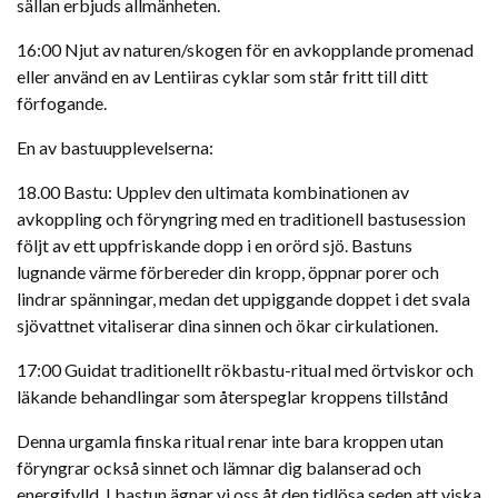
sällan erbjuds allmänheten.
16:00 Njut av naturen/skogen för en avkopplande promenad
eller använd en av Lentiiras cyklar som står fritt till ditt
förfogande.
En av bastuupplevelserna:
18.00 Bastu: Upplev den ultimata kombinationen av
avkoppling och föryngring med en traditionell bastusession
följt av ett uppfriskande dopp i en orörd sjö. Bastuns
lugnande värme förbereder din kropp, öppnar porer och
lindrar spänningar, medan det uppiggande doppet i det svala
sjövattnet vitaliserar dina sinnen och ökar cirkulationen.
17:00 Guidat traditionellt rökbastu-ritual med örtviskor och
läkande behandlingar som återspeglar kroppens tillstånd
Denna urgamla finska ritual renar inte bara kroppen utan
föryngrar också sinnet och lämnar dig balanserad och
energifylld. I bastun ägnar vi oss åt den tidlösa seden att viska