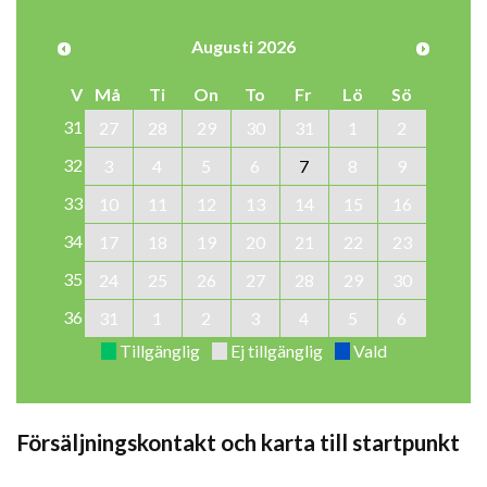
Augusti 2026
V
Må
Ti
On
To
Fr
Lö
Sö
31
27
28
29
30
31
1
2
32
3
4
5
6
7
8
9
33
10
11
12
13
14
15
16
34
17
18
19
20
21
22
23
35
24
25
26
27
28
29
30
36
31
1
2
3
4
5
6
Tillgänglig
Ej tillgänglig
Vald
Försäljningskontakt och karta till startpunkt