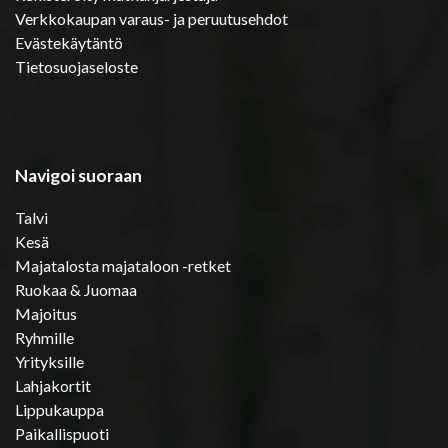
Verkkokaupan varaus- ja peruutusehdot
Evästekäytäntö
Tietosuojaseloste
Navigoi suoraan
Talvi
Kesä
Majatalosta majataloon -retket
Ruokaa & Juomaa
Majoitus
Ryhmille
Yrityksille
Lahjakortit
Lippukauppa
Paikallispuoti