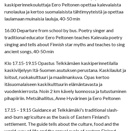
kaskiperinnekouluttaja Eero Peltonen opettaa kalevalaista
runolaulua ja kertoo suomalaisista tähtimyyteistä ja opettaa
laulamaan muinaisia lauluja, 40-50 min
16.00 Departure from school by bus. Poetry singer and
traditional educator Eero Peltonen teaches Kalevala poetry
singing and tells about Finnish star myths and teaches to sing
ancient songs, 40-50 min
Klo 17.15-19.15 Opastus Telkkämäen kaskiperinnetilalla
kaskiviljelyyn Itä-Suomen asutuksen perustana. Kaskilaulut ja
loitsut, ruokakulttuuri ja maailmankuva. Opas kertoo
itäsuomalaiseen kaskikulttuurin elämäntavasta ja
vuodenkierrosta. Noin 2 km kävely luonnossa ja tutustuminen
pihapiiriin. Metsähallitus, Anne Hyvärinen ja Eero Peltonen
17.15 – 19.15 Guidance at Telkkämäki's traditional slash-
and-burn agriculture as the basis of Eastern Finland's
settlement. The guide tells about the culture, food and the
world, way of life and the annual cycle of eastern Finland