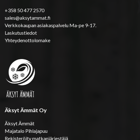
+358 50 477 2570
sales@aksytammat.fi
Verkkokaupan asiakaspalvelu Ma-pe 9-17.
Laskutustiedot
Yhteydenottolomake
Äksyt Ämmät Oy
Äksyt Ämmät
Majatalo Pihlajapuu
Rekisteröity matkanjärjestäjä