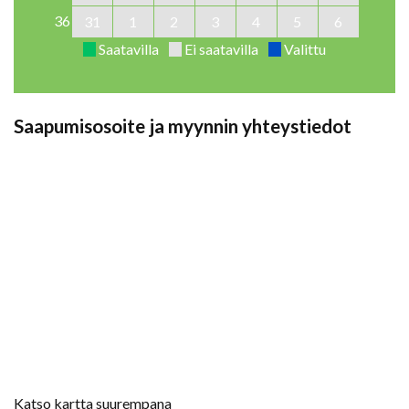
36
31
1
2
3
4
5
6
Saatavilla
Ei saatavilla
Valittu
Saapumisosoite ja myynnin yhteystiedot
Katso kartta suurempana