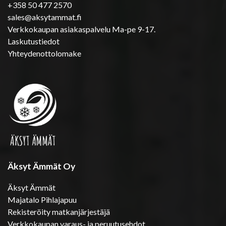
+358 50 477 2570
sales@aksytammat.fi
Verkkokaupan asiakaspalvelu Ma-pe 9-17.
Laskutustiedot
Yhteydenottolomake
Äksyt Ämmät Oy
Äksyt Ämmät
Majatalo Pihlajapuu
Rekisteröity matkanjärjestäjä
Verkkokaupan varaus- ja peruutusehdot