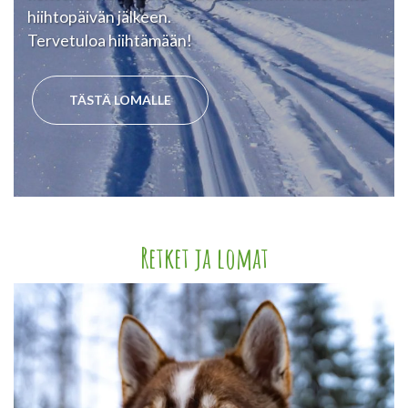
hiihtopäivän jälkeen.
Tervetuloa hiihtämään!
TÄSTÄ LOMALLE
Retket ja lomat