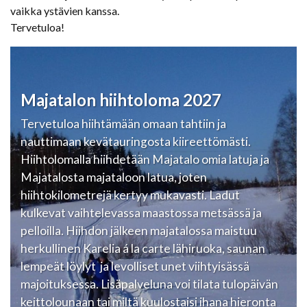
vaikka ystävien kanssa.
Tervetuloa!
Majatalon hiihtoloma 2027
Tervetuloa hiihtämään omaan tahtiin ja
nauttimaan kevätauringosta kiireettömästi.
Hiihtolomalla hiihdetään Majatalo omia latuja ja
Majatalosta majataloon latua, joten
hiihtokilometrejä kertyy mukavasti. Ladut
kulkevat vaihtelevassa maastossa metsässä ja
pelloilla. Hiihdon jälkeen majatalossa maistuu
herkullinen Karelia á la carte lähiruoka, saunan
lempeät löylyt ja levolliset unet viihtyisässä
majoituksessa. Lisäpalveluna voi tilata tulopäivän
keittolounaan tai miltä kuulostaisi ihana hieronta