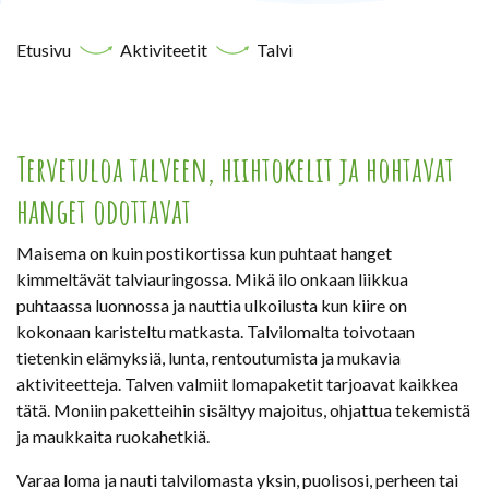
Etusivu
Aktiviteetit
Talvi
Tervetuloa talveen, hiihtokelit ja hohtavat
hanget odottavat
Maisema on kuin postikortissa kun puhtaat hanget
kimmeltävät talviauringossa. Mikä ilo onkaan liikkua
puhtaassa luonnossa ja nauttia ulkoilusta kun kiire on
kokonaan karisteltu matkasta. Talvilomalta toivotaan
tietenkin elämyksiä, lunta, rentoutumista ja mukavia
aktiviteetteja. Talven valmiit lomapaketit tarjoavat kaikkea
tätä. Moniin paketteihin sisältyy majoitus, ohjattua tekemistä
ja maukkaita ruokahetkiä.
Varaa loma ja nauti talvilomasta yksin, puolisosi, perheen tai