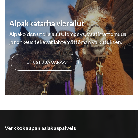
Alpakkatarha vierailut
Alpakoiden uteliaisuus, lempeys, vaatimattomuus
ja rohkeus tekevät lähtemättömän vaikutuksen.
TUTUSTU JA VARAA
Verkkokaupan asiakaspalvelu