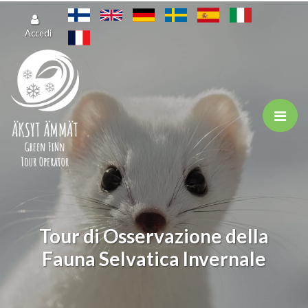
Vai al contenuto principale
Accedi
Tour di Osservazione della
Fauna Selvatica Invernale