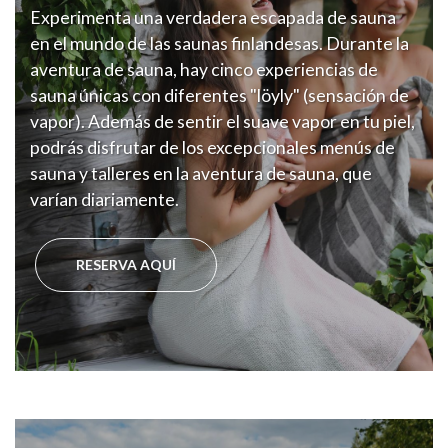
Experimenta una verdadera escapada de sauna
en el mundo de las saunas finlandesas. Durante la
aventura de sauna, hay cinco experiencias de
sauna únicas con diferentes "löyly" (sensación de
vapor). Además de sentir el suave vapor en tu piel,
podrás disfrutar de los excepcionales menús de
sauna y talleres en la aventura de sauna, que
varían diariamente.
RESERVA AQUÍ