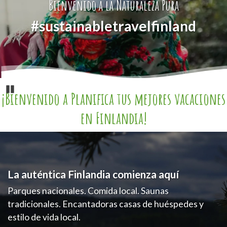
Bienvenido a la Naturaleza Pura
#sustainabletravelfinland
Pause
¡Bienvenido a Planifica tus mejores vacaciones
en Finlandia!
La auténtica Finlandia comienza aquí
Parques nacionales. Comida local. Saunas
tradicionales. Encantadoras casas de huéspedes y
estilo de vida local.