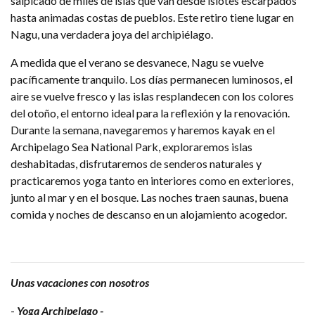
salpicado de miles de islas que van desde islotes escarpados
hasta animadas costas de pueblos. Este retiro tiene lugar en
Nagu, una verdadera joya del archipiélago.
A medida que el verano se desvanece, Nagu se vuelve
pacíficamente tranquilo. Los días permanecen luminosos, el
aire se vuelve fresco y las islas resplandecen con los colores
del otoño, el entorno ideal para la reflexión y la renovación.
Durante la semana, navegaremos y haremos kayak en el
Archipelago Sea National Park, exploraremos islas
deshabitadas, disfrutaremos de senderos naturales y
practicaremos yoga tanto en interiores como en exteriores,
junto al mar y en el bosque. Las noches traen saunas, buena
comida y noches de descanso en un alojamiento acogedor.
Unas vacaciones con nosotros
-
Yoga Archipelago -