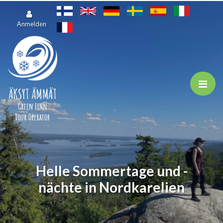
Zum Hauptinhalt springen
Anmelden
Helle Sommertage und -
nächte in Nordkarelien