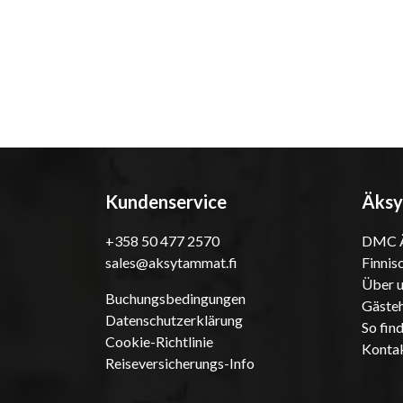
Kundenservice
Äksy
+358 50 477 2570
DMC Ä
sales@aksytammat.fi
Finnis
Über 
Buchungsbedingungen
Gästeh
Datenschutzerklärung
So fin
Cookie-Richtlinie
Konta
Reiseversicherungs-Info