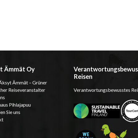
t Ämmät Oy
Verantwortungsbewus
Reisen
ksyt Ämmät – Grüner
cher Reiseveranstalter
Verantwortungsbewusstes Rei
uns
aus Pihlajapuu
den Sie uns
kt