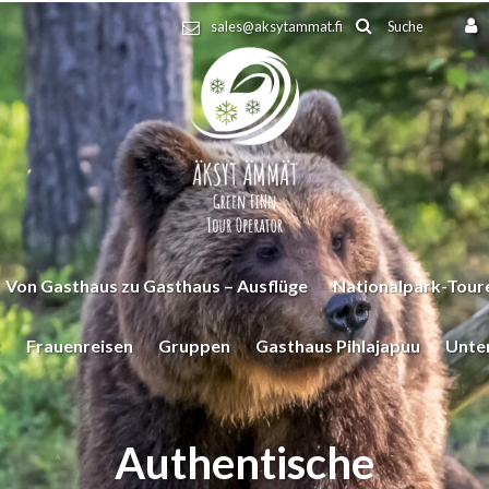
Suche
sales@aksytammat.fi
Von Gasthaus zu Gasthaus – Ausflüge
Nationalpark-Toure
t
Frauenreisen
Gruppen
Gasthaus Pihlajapuu
Unte
Authentische