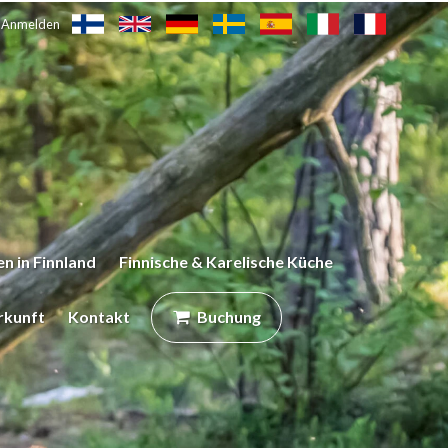
Anmelden
n in Finnland
Finnische & Karelische Küche
rkunft
Kontakt
Buchung