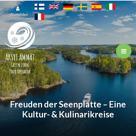
Zum Hauptinhalt springen
Anmelden
Freuden der Seenplatte – Eine
Kultur- & Kulinarikreise