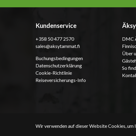
Kundenservice
Äksy
+358 50 477 2570
DMC Ä
sales@aksytammat.fi
Finnis
Über 
Buchungsbedingungen
Gästeh
Datenschutzerklärung
So fin
Cookie-Richtlinie
Konta
Reiseversicherungs-Info
Wir verwenden auf dieser Website Cookies, um I