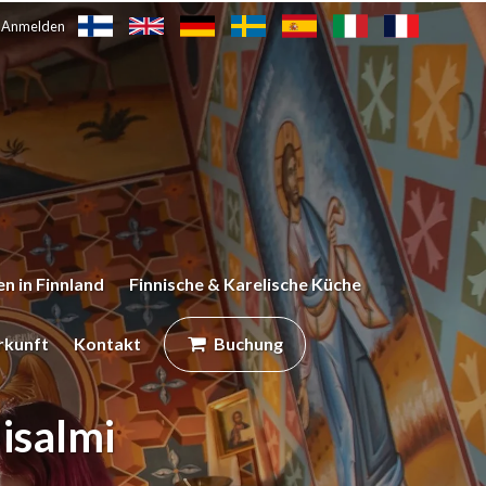
Anmelden
n in Finnland
Finnische & Karelische Küche
rkunft
Kontakt
Buchung
isalmi