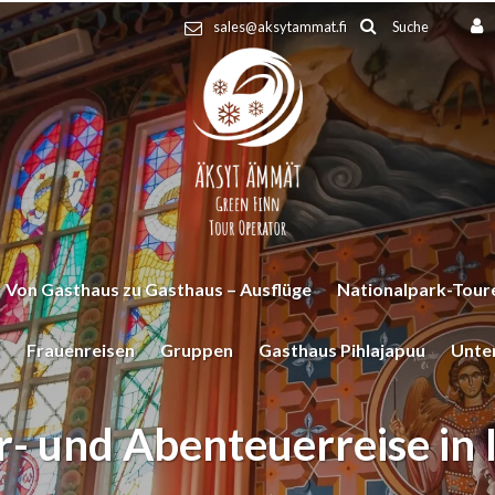
Suche
sales@aksytammat.fi
Von Gasthaus zu Gasthaus – Ausflüge
Nationalpark-Toure
t
Frauenreisen
Gruppen
Gasthaus Pihlajapuu
Unte
r- und Abenteuerreise in I