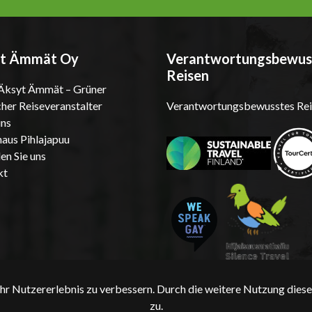
t Ämmät Oy
Verantwortungsbewus
Reisen
ksyt Ämmät – Grüner
cher Reiseveranstalter
Verantwortungsbewusstes Rei
uns
aus Pihlajapuu
den Sie uns
kt
hr Nutzererlebnis zu verbessern. Durch die weitere Nutzung dies
zu.