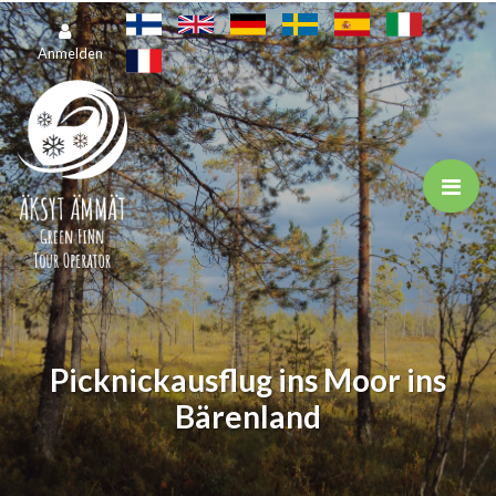
Zum Hauptinhalt springen
Anmelden
Picknickausflug ins Moor ins
Bärenland