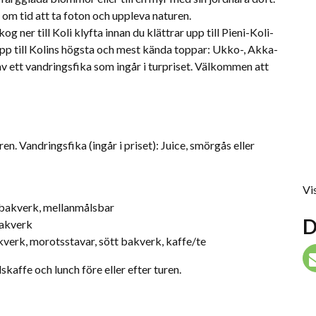
 om tid att ta foton och uppleva naturen.
ner till Koli klyfta innan du klättrar upp till Pieni-Koli-
upp till Kolins högsta och mest kända toppar: Ukko-, Akka-
av ett vandringsfika som ingår i turpriset. Välkommen att
en. Vandringsfika (ingår i priset): Juice, smörgås eller
Vis
t bakverk, mellanmålsbar
D
bakverk
kverk, morotsstavar, sött bakverk, kaffe/te
skaffe och lunch före eller efter turen.