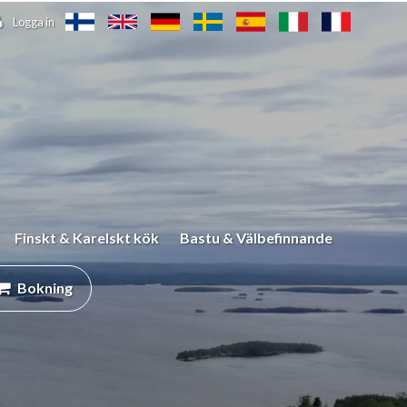
Logga in
Finskt & Karelskt kök
Bastu & Välbefinnande
Bokning