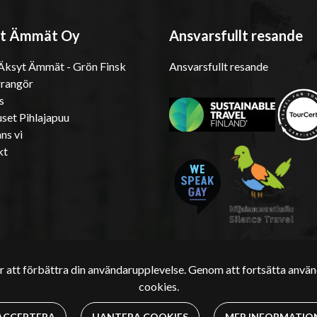
t Ämmät Oy
Ansvarsfullt resande
ksyt Ämmät - Grön Finsk
Ansvarsfullt resande
rrangör
s
set Pihlajapuu
ns vi
kt
 att förbättra din användarupplevelse. Genom att fortsätta använ
cookies.
ACCEPTERA
HANTERA COOKIES
MER INFORMATIO