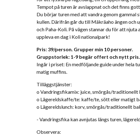
Tempot på turen är avslappnat och det finns gott
Du börjar turen med att vandra genom gammal skog 
kullen. Därifrån går du till Mäkräaho ängen och 
och Paha-Koli. På vägen stannar du för att njuta 
uppleva en dag i Koli nationalpark!
Pris: 39/person. Grupper min 10 personer.
Gruppstorlek: 1-9 begär offert och nytt pris.
Ingår i priset: En medföljande guide under hela tur
matig muffins.
Tilläggstjänster:
o Vandringsfikamix: juice, smörgås/traditionell
o Lägereldskaffe/te: kaffe/te, sött eller matigt 
o Lägereldslunch: korv, smörgås/traditionellt ba
- Vandringsfika kan avnjutas längs turen, lägereld
Observera: