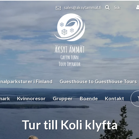
Sök
sales@aksytammat.fi
nalparksturer i Finland
Guesthouse to Guesthouse Tours
mark
Kvinnoresor
Grupper
Boende
Kontakt
Tur till Koli klyfta