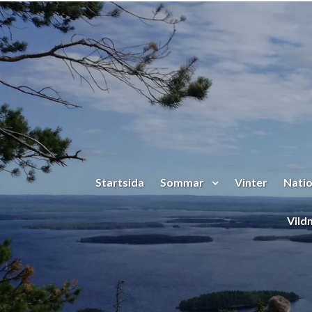
Hoppa till huvudinnehåll
Startsida
Sommar
Vinter
Natio
Vild