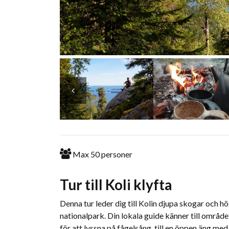
Max
50
personer
Tur till Koli klyfta
Denna tur leder dig till Kolin djupa skogar och hö
nationalpark. Din lokala guide känner till området
för att lyssna på fågelsång, till en öppen äng med