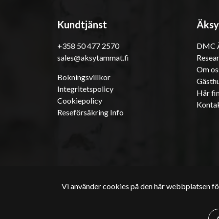
Kundtjänst
Äksy
+358 50 477 2570
DMC Ä
sales@aksytammat.fi
Resea
Om os
Bokningsvillkor
Gästhu
Integritetspolicy
Här fin
Cookiepolicy
Konta
Reseförsäkring Info
Vi använder cookies på den här webbplatsen för
Upphovsrätt 2026 | Äksyt Ämmät