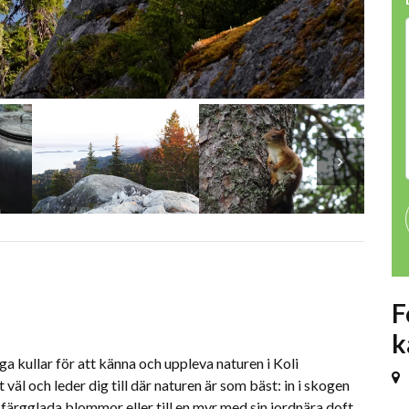
F
k
ga kullar för att känna och uppleva naturen i Koli
 väl och leder dig till där naturen är som bäst: in i skogen
 färgglada blommor eller till en myr med sin jordnära doft.