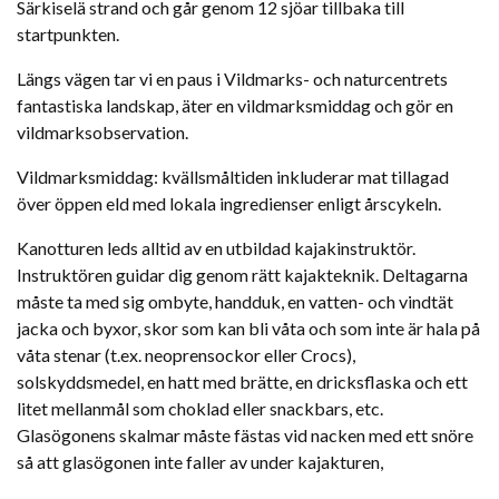
Särkiselä strand och går genom 12 sjöar tillbaka till
startpunkten.
Längs vägen tar vi en paus i Vildmarks- och naturcentrets
fantastiska landskap, äter en vildmarksmiddag och gör en
vildmarksobservation.
Vildmarksmiddag: kvällsmåltiden inkluderar mat tillagad
över öppen eld med lokala ingredienser enligt årscykeln.
Kanotturen leds alltid av en utbildad kajakinstruktör.
Instruktören guidar dig genom rätt kajakteknik. Deltagarna
måste ta med sig ombyte, handduk, en vatten- och vindtät
jacka och byxor, skor som kan bli våta och som inte är hala på
våta stenar (t.ex. neoprensockor eller Crocs),
solskyddsmedel, en hatt med brätte, en dricksflaska och ett
litet mellanmål som choklad eller snackbars, etc.
Glasögonens skalmar måste fästas vid nacken med ett snöre
så att glasögonen inte faller av under kajakturen,