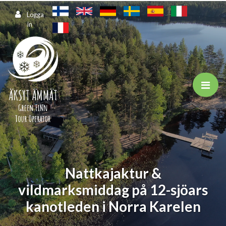
Hoppa till huvudinnehåll
Logga
in
Nattkajaktur &
vildmarksmiddag på 12-sjöars
kanotleden i Norra Karelen