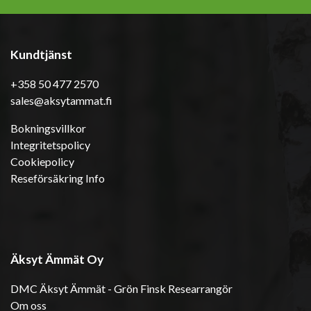
Kundtjänst
+358 50 477 2570
sales@aksytammat.fi
Bokningsvillkor
Integritetspolicy
Cookiepolicy
Reseförsäkring Info
Äksyt Ämmät Oy
DMC Äksyt Ämmät - Grön Finsk Researrangör
Om oss