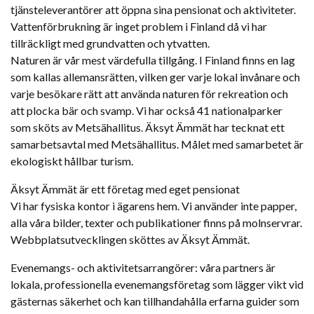
tjänsteleverantörer att öppna sina pensionat och aktiviteter.
Vattenförbrukning är inget problem i Finland då vi har
tillräckligt med grundvatten och ytvatten.
Naturen är vår mest värdefulla tillgång. I Finland finns en lag
som kallas allemansrätten, vilken ger varje lokal invånare och
varje besökare rätt att använda naturen för rekreation och
att plocka bär och svamp. Vi har också 41 nationalparker
som sköts av Metsähallitus. Äksyt Ämmät har tecknat ett
samarbetsavtal med Metsähallitus. Målet med samarbetet är
ekologiskt hållbar turism.
Äksyt Ämmät är ett företag med eget pensionat
Vi har fysiska kontor i ägarens hem. Vi använder inte papper,
alla våra bilder, texter och publikationer finns på molnservrar.
Webbplatsutvecklingen sköttes av Äksyt Ämmät.
Evenemangs- och aktivitetsarrangörer: våra partners är
lokala, professionella evenemangsföretag som lägger vikt vid
gästernas säkerhet och kan tillhandahålla erfarna guider som