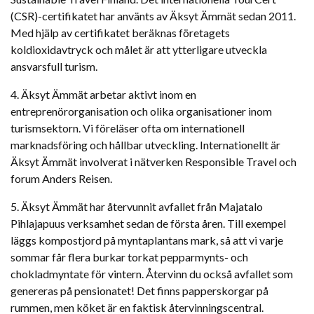
(CSR)-certifikatet har använts av Äksyt Ämmät sedan 2011.
Med hjälp av certifikatet beräknas företagets
koldioxidavtryck och målet är att ytterligare utveckla
ansvarsfull turism.
4. Äksyt Ämmät arbetar aktivt inom en
entreprenörorganisation och olika organisationer inom
turismsektorn. Vi föreläser ofta om internationell
marknadsföring och hållbar utveckling. Internationellt är
Äksyt Ämmät involverat i nätverken Responsible Travel och
forum Anders Reisen.
5. Äksyt Ämmät har återvunnit avfallet från Majatalo
Pihlajapuus verksamhet sedan de första åren. Till exempel
läggs kompostjord på myntaplantans mark, så att vi varje
sommar får flera burkar torkat pepparmynts- och
chokladmyntate för vintern. Återvinn du också avfallet som
genereras på pensionatet! Det finns papperskorgar på
rummen, men köket är en faktisk återvinningscentral.