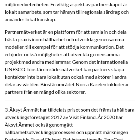
miljömedvetenheten. En viktig aspekt av partnerskapet är
lokalt samarbete, som tar hänsyn till regionala särdrag och
använder lokal kunskap.
Partnernätverket är en plattform för att samla in och dela
bästa praxis inom hållbarhet och utveckla gemensamma
modeller, till exempel för att stödja kommunikation. Det
erbjuder också möjligheter att utveckla gemensamma
projekt med andra medlemmar. Genom det internationella
UNESCO-biosfärområdesnätverket kan partners skapa
kontakter inte bara lokalt utan också med aktörer i andra
delar av världen. Biosfärområdet Norra Karelen inkluderar
partners från en mängd olika sektorer.
3. Äksyt Ämmät har tilldelats priset som det främsta hållbara
utvecklingsföretaget 2017 av Visit Finland. År 2020 har
Äksyt Ämmet också genomgått
hållbarhetsutvecklingsprocessen och uppnått märkningen
Sustainable Travel Finland. Det internationella TourCert