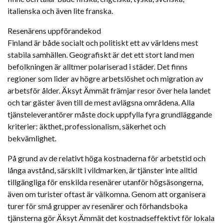
italienska och även lite franska.
Resenärens uppförandekod
Finland är både socialt och politiskt ett av världens mest
stabila samhällen. Geografiskt är det ett stort land men
befolkningen är alltmer polariserad i städer. Det finns
regioner som lider av högre arbetslöshet och migration av
arbetsför ålder. Äksyt Ämmät främjar resor över hela landet
och tar gäster även till de mest avlägsna områdena. Alla
tjänsteleverantörer måste dock uppfylla fyra grundläggande
kriterier: äkthet, professionalism, säkerhet och
bekvämlighet.
På grund av de relativt höga kostnaderna för arbetstid och
långa avstånd, särskilt i vildmarken, är tjänster inte alltid
tillgängliga för enskilda resenärer utanför högsäsongerna,
även om turister oftast är välkomna. Genom att organisera
turer för små grupper av resenärer och förhandsboka
tjänsterna gör Äksyt Ämmät det kostnadseffektivt för lokala