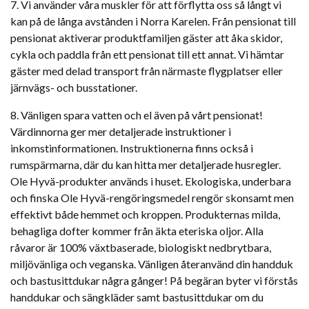
7. Vi använder våra muskler för att förflytta oss så långt vi
kan på de långa avstånden i Norra Karelen. Från pensionat till
pensionat aktiverar produktfamiljen gäster att åka skidor,
cykla och paddla från ett pensionat till ett annat. Vi hämtar
gäster med delad transport från närmaste flygplatser eller
järnvägs- och busstationer.
8. Vänligen spara vatten och el även på vårt pensionat!
Värdinnorna ger mer detaljerade instruktioner i
inkomstinformationen. Instruktionerna finns också i
rumspärmarna, där du kan hitta mer detaljerade husregler.
Ole Hyvä-produkter används i huset. Ekologiska, underbara
och finska Ole Hyvä-rengöringsmedel rengör skonsamt men
effektivt både hemmet och kroppen. Produkternas milda,
behagliga dofter kommer från äkta eteriska oljor. Alla
råvaror är 100% växtbaserade, biologiskt nedbrytbara,
miljövänliga och veganska. Vänligen återanvänd din handduk
och bastusittdukar några gånger! På begäran byter vi förstås
handdukar och sängkläder samt bastusittdukar om du