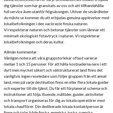
dig tjänster som har granskats av oss och att tillhandahålla
full service även utanför högsäsongen. Utöver de sevärdheter
du måste se kommer du att erbjudas genuina upplevelser med
lokalbefolkningen i den vackraste finska naturen.
Vi respekterar naturen och betonar tjänster som lämnar ett
minimalt ekologiskt fotavtryck i naturen. Vi respekterar
lokalbefolkningen och deras kultur.
Allmän kommentar
Vänligen notera att våra gruppstorlekar oftast varierar
mellan 1 och 15 personer. För att hålla kostnaderna nere i ett
dyrt men mycket säkert och välstrukturerat land finns det
vanligtvis ingen reseledare som följer gruppen från ett annat
land, men på varje destination finns en eller flera lokala guider
och experter till din tjänst. Du får ett förplanerat schema och
instruktioner att följa. Boende, måltider, guider, aktiviteter
och transport organiseras för dig av lokala operatörer med
lokala chaufförer. Din dedikerade lokala kontaktperson är
finne och talar både finska, engelska, tyska, svenska,