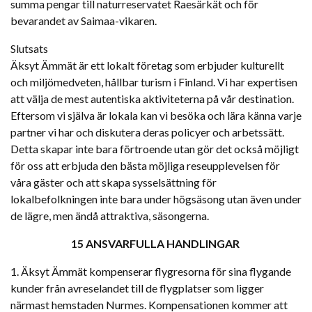
summa pengar till naturreservatet Raesärkät och för
bevarandet av Saimaa-vikaren.
Slutsats
Äksyt Ämmät är ett lokalt företag som erbjuder kulturellt
och miljömedveten, hållbar turism i Finland. Vi har expertisen
att välja de mest autentiska aktiviteterna på vår destination.
Eftersom vi själva är lokala kan vi besöka och lära känna varje
partner vi har och diskutera deras policyer och arbetssätt.
Detta skapar inte bara förtroende utan gör det också möjligt
för oss att erbjuda den bästa möjliga reseupplevelsen för
våra gäster och att skapa sysselsättning för
lokalbefolkningen inte bara under högsäsong utan även under
de lägre, men ändå attraktiva, säsongerna.
15 ANSVARFULLA HANDLINGAR
1. Äksyt Ämmät kompenserar flygresorna för sina flygande
kunder från avreselandet till de flygplatser som ligger
närmast hemstaden Nurmes. Kompensationen kommer att