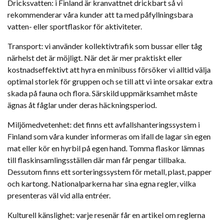
Dricksvatten: i Finland är kranvattnet drickbart så vi
rekommenderar våra kunder att ta med påfyllningsbara
vatten- eller sportflaskor för aktiviteter.
Transport: vi använder kollektivtrafik som bussar eller tåg
närhelst det är möjligt. När det är mer praktiskt eller
kostnadseffektivt att hyra en minibuss försöker vi alltid välja
optimal storlek för gruppen och se till att vi inte orsakar extra
skada på fauna och flora. Särskild uppmärksamhet måste
ägnas åt fåglar under deras häckningsperiod.
Miljömedvetenhet: det finns ett avfallshanteringssystem i
Finland som våra kunder informeras om ifall de lagar sin egen
mat eller kör en hyrbil på egen hand. Tomma flaskor lämnas
till flaskinsamlingsställen där man får pengar tillbaka.
Dessutom finns ett sorteringssystem för metall, plast, papper
och kartong. Nationalparkerna har sina egna regler, vilka
presenteras väl vid alla entréer.
Kulturell känslighet: varje resenär får en artikel om reglerna