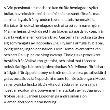
6. Vid pensionatets matbord kan du äta hemlagade sylter,
bullar, havreknäckebröd och fröknäcke, samt förstås mat
som har lagats från grunden i pensionatets hemmakök.
Bärjuicer är också hemlagade och ofta på sommaren görs
Mannerheims dryck direkt från bladen på gårdsfrukten, från
svarta vinbär eller rönnbärsblad. Gästerna får också äta den
älg som fångats av Koppelan Erä. Frysarna är fulla av blåbär,
jordgubbar, lingon och hallon. Herr Tarmo levererar fisken
och herr Pauli plockar skogssvamp. Ekologiska produkter
beställs från ValioAimo grossist, och lokal mat föredras
också. Saftiga bär och äpplen plockas från Minnas föräldrars
trädgård för äppelchutney, och när det är en bra potatisskörd
grävs potatis också upp, åtminstone för höstsäsongen. Huset
säljer typiska finska öl. De vita och röda viner som säljs i
huset är ekologiska. Souvenirer har stickats av fru Jaana och
fröken Saija! Gården Lipponen på andra sidan sjön
Viemenjärvi producerar honung.