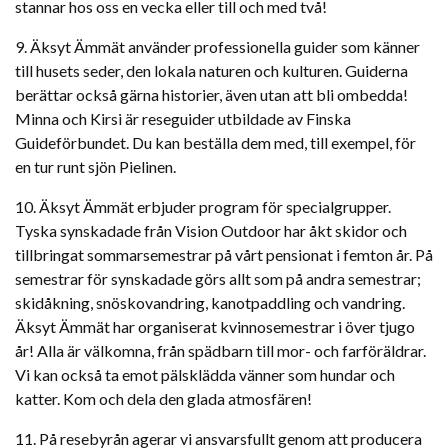
stannar hos oss en vecka eller till och med två!
9. Äksyt Ämmät använder professionella guider som känner
till husets seder, den lokala naturen och kulturen. Guiderna
berättar också gärna historier, även utan att bli ombedda!
Minna och Kirsi är reseguider utbildade av Finska
Guideförbundet. Du kan beställa dem med, till exempel, för
en tur runt sjön Pielinen.
10. Äksyt Ämmät erbjuder program för specialgrupper.
Tyska synskadade från Vision Outdoor har åkt skidor och
tillbringat sommarsemestrar på vårt pensionat i femton år. På
semestrar för synskadade görs allt som på andra semestrar;
skidåkning, snöskovandring, kanotpaddling och vandring.
Äksyt Ämmät har organiserat kvinnosemestrar i över tjugo
år! Alla är välkomna, från spädbarn till mor- och farföräldrar.
Vi kan också ta emot pälsklädda vänner som hundar och
katter. Kom och dela den glada atmosfären!
11. På resebyrån agerar vi ansvarsfullt genom att producera