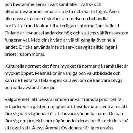
och bestämmelserna i vårt samhälle. Trafik- och
alkoholbestämmelserna är strikta och måste följas. Även
allemansrätten och fiskebestämmelserna behandlas
kortfattat med länkar till ytterligare informationskällor. I
Finland är levnadsstandarden hög och statens välfärdssystem
fungerar väl. Medicinsk vård är väl tillgänglig över hela
landet. Dricks används inte då serviceavgift alltid ingår i
priset liksom moms.
Kulturella normer: det finns mycket få normer då samhället är
mycket öppet. Människor är vänliga och välutbildade och
kan i de flesta fall tala engelska, även om de kan vara blyga
och hålla avstånd i början.
Välgörenhet: att bevara naturen är vår främsta prioritet. Vi
erbjuder våra gäster möjlighet att besöka naturcentra för att
lära sig vad vi gör här för att bevara vår unika natur. De kan
lära sig om projekt som pågår under deras besök och delta på
sitt eget sätt. Äksyt Ämmät Oy donerar årligen en viss