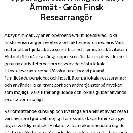
Ämmät - Grön Finsk
Researrangör
Äksyt Ämmät Oy är en oberoende, fullt licensierad, lokal
finsk researrangör, resebyrå och aktivitetsförmedlare. Vårt
mål är att erbjuda aktiva semestrar och semesteraktiviteter i
Finland till små resenärsgrupper som önskar uppleva de mest
genuina aktiviteterna som drivs av de bästa lokala
tjänsteleverantörerna. På våra turer bor vi på små,
familjeägda pensionat och hotell, äter på lokala restauranger
och använder lokal transport och andra tjänster så mycket
som möjligt. Våra turer är guidade och lokala guider används
så ofta som möjligt.
Vår omfattande kunskap och livslånga erfarenhet av att resa i
vårt hemland gör det möjligt för oss att skapa turer som ger
dig en verklig inblick i Finland. Vi kan rekommendera dig de
bästa besökstiderna för varje destination, att endast erbjuda