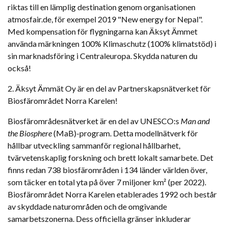
riktas till en lämplig destination genom organisationen
atmosfair.de, för exempel 2019 "New energy for Nepal".
Med kompensation för flygningarna kan Äksyt Ämmet
använda märkningen 100% Klimaschutz (100% klimatstöd) i
sin marknadsföring i Centraleuropa. Skydda naturen du
också!
2. Äksyt Ämmät Oy är en del av Partnerskapsnätverket för
Biosfärområdet Norra Karelen!
Biosfärområdesnätverket är en del av UNESCO:s
Man and
the Biosphere
(MaB)-program. Detta modellnätverk för
hållbar utveckling sammanför regional hållbarhet,
tvärvetenskaplig forskning och brett lokalt samarbete. Det
finns redan 738 biosfärområden i 134 länder världen över,
som täcker en total yta på över 7 miljoner km² (per 2022).
Biosfärområdet Norra Karelen etablerades 1992 och består
av skyddade naturområden och de omgivande
samarbetszonerna. Dess officiella gränser inkluderar