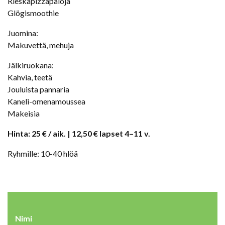
Rieskapizzapaloja
Glögismoothie
Juomina:
Makuvettä, mehuja
Jälkiruokana:
Kahvia, teetä
Jouluista pannaria
Kaneli-omenamoussea
Makeisia
Hinta:
25 € / aik. | 12,50 € lapset 4–11 v.
Ryhmille: 10-40 hlöä
Nimi