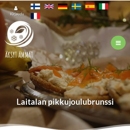
Siirry pääsisältöön
Kirjaudu
Laitalan pikkujoulubrunssi