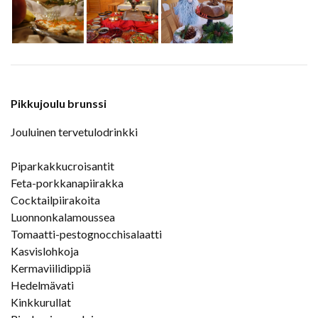
Pikkujoulu brunssi
Jouluinen tervetulodrinkki
Piparkakkucroisantit
Feta-porkkanapiirakka
Cocktailpiirakoita
Luonnonkalamoussea
Tomaatti-pestognocchisalaatti
Kasvislohkoja
Kermaviilidippiä
Hedelmävati
Kinkkurullat