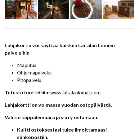
Lahjakortin voi käyttää kaikkiin Laitalan Lomien
palveluihin
Majoitus
Ohjelmapalvelut
Pitopalvelu
Tutustu tuotteisiin:
www.laitalanlomat.com
Lahjakortti on voimassa vuoden ostopäivästä.
Valitse kappalemäärä ja siirry ostamaan.
Kuitti ostoksestasi tulee ilmoittamaasi
sähköpostiin.