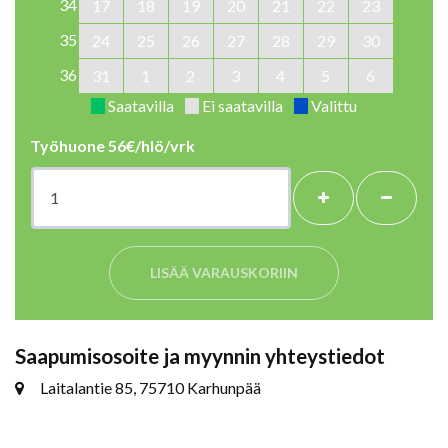
34
17
18
19
20
21
22
23
35
24
25
26
27
28
29
30
36
31
1
2
3
4
5
6
Saatavilla
Ei saatavilla
Valittu
Työhuone 56€/hlö/vrk
+
-
LISÄÄ VARAUSKORIIN
Saapumisosoite ja myynnin yhteystiedot
Laitalantie 85, 75710 Karhunpää