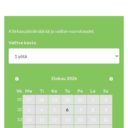
Klikkaa päivämäärää ja valitse vuorokaudet.
Valitse kesto
Elokuu 2026
Vk
Ma
Ti
Ke
To
Pe
La
Su
31
27
28
29
30
31
1
2
32
3
4
5
6
7
8
9
33
10
11
12
13
14
15
16