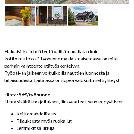
Haluaisitko tehdä työtä välillä muuallakin kuin
kotitoimistossa? Työhuone maalaismaisemassa on mitä
parhain vaihtoehto etätyöskentelyyn.
Työpäivän jälkeen voit ulkoilla nauttien luonnosta ja
hiljaisuudesta. Laitalassa on nopea valokuitu nettiyhteys!
Hinta: 56€/työhuone.
Hinta sisältää majoituksen, liinavaatteet, saunan, pyyhkeet.
Keittomahdollisuus
Tilauksesta myös ruokailut
Lemmikit sallittuja