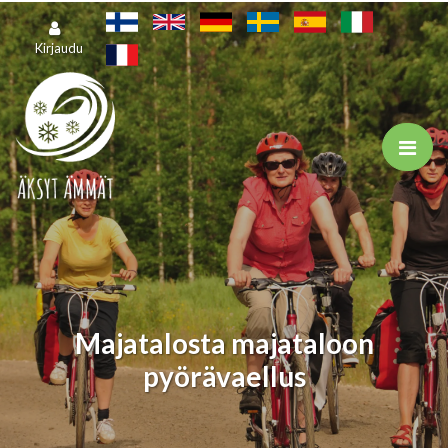
Siirry pääsisältöön
Kirjaudu
Majatalosta majataloon
pyörävaellus