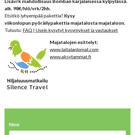
Lisävrk mahdollisuus Bomban karjalaisessa kylpylässä.
alk. 98€/hlö/vrk/2hh.
​Etsitkö lyhyempää pakettia?
Kysy
viikonlopun pyöräilypakettia majatalosta majataloon.
Tutustu:
FAQ | Usein kysytyt kysymykset ja vastaukset
Majatalojen
esittelyt:
www.laitalanlomat.com
www.aksytammat.fi
Nimi