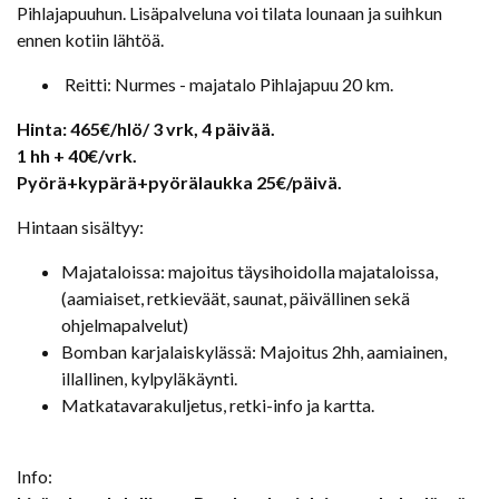
Pihlajapuuhun. Lisäpalveluna voi tilata lounaan ja suihkun
ennen kotiin lähtöä.
Reitti: Nurmes - majatalo Pihlajapuu 20 km.
Hinta: 465€/hlö/
3 vrk, 4 päivää.
1 hh + 40€/vrk.
Pyörä+kypärä+pyörälaukka 25€/päivä.
Hintaan sisältyy:
Majataloissa: majoitus täysihoidolla majataloissa,
(aamiaiset, retkieväät, saunat, päivällinen sekä
ohjelmapalvelut)
Bomban karjalaiskylässä: Majoitus 2hh, aamiainen,
illallinen, kylpyläkäynti.
Matkatavarakuljetus, retki-info ja kartta.
Info: