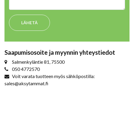
LÄHETÄ
Saapumisosoite ja myynnin yhteystiedot
Salmenkyläntie 81, 75500
050 4772570
Voit varata tuotteen myös sähköpostilla:
sales@aksytammat.fi