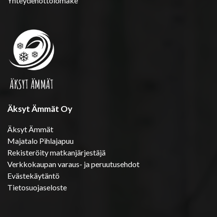
Yhteydenottolomake
Äksyt Ämmät Oy
Äksyt Ämmät
Majatalo Pihlajapuu
Rekisteröity matkanjärjestäjä
Verkkokaupan varaus- ja peruutusehdot
Evästekäytäntö
Tietosuojaseloste