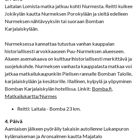
Laitalan Lomista matka jatkuu kohti Nurmesta. Reitti kulkee
Jokikylän kautta Nurmeksen Porokylään ja sieltä edelleen
Nurmeksen nähtävyyksiin tai suoraan Bomban
Karjalaiskylään.
Nurmeksessa kannattaa tutustua vanhan kauppalan
historiallisesti arvokkaaseen Puu-Nurmeksen alueeseen.
Alueen asemakaava on kulttuurihistoriallisesti merkittävä ja
suojelukohde. Nurmeksen vanhasta kauppalasta matkaa voi
jatkaa matkailukaupunkiin Pielisen rannalle Bomban Talolle,
karjalaiskylään ja kesätorille. Illallinen, kylpylä ja yöpyminen
Bomban Karjalaiskylän hotellissa. Linkit:
Bomba.fi
,
Matkailukartta/Nurmes
Reitti: Laitala - Bomba 23 km.
4. Päivä
Aamiaisen jälkeen pyöräily takaisin autollenne Lukanpuron
kylämaiseman ja Aronsalmen kautta Majatalo