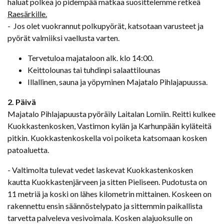
haluat polkea jo pidempää matkaa suosittelemme retkeä
Raesärkille.
- Jos olet vuokrannut polkupyörät, katsotaan varusteet ja
pyörät valmiiksi vaellusta varten.
Tervetuloa majataloon alk. klo 14:00.
Keittolounas tai tuhdinpi salaattilounas
Illallinen, sauna ja yöpyminen Majatalo Pihlajapuussa.
2. Päivä
Majatalo Pihlajapuusta pyöräily Laitalan Lomiin. Reitti kulkee
Kuokkastenkosken, Vastimon kylän ja Karhunpään kyläteitä
pitkin. Kuokkastenkoskella voi poiketa katsomaan kosken
patoaluetta.
- Valtimolta tulevat vedet laskevat Kuokkastenkosken
kautta Kuokkastenjärveen ja sitten Pieliseen. Pudotusta on
11 metriä ja koski on lähes kilometrin mittainen. Koskeen on
rakennettu ensin säännöstelypato ja sittemmin paikallista
tarvetta palveleva vesivoimala. Kosken alajuoksulle on