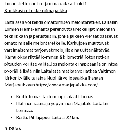
kunnostettu nuotio- ja uimapaikka. Linkki:
Kuokkastenkosken uimapaikka
Laitalassa voi tehdä omatoimisen melontaretken. Laitalan
Lomien Henna-emäntä perehdyttää retkeilijät melonnan
tekniikkaan ja perusteisiin, jonka jälkeen vieraat pääsevät
omatoimiselle melontaretkelle. Karhujoen muuttuvat
varsimaisemat tarjoavat melojille aina uutta nähtävää.
Karhujokea riittää kymmeniä kilometriä, joten retken
pituuden voi itse valita. Jos melonta ei nappaan ja on intoa
pyöräillä lisää, niin Laitalasta matkaa voi jatkaa Valtimon
kirkonkylälle tai aina Nuolijärvelle saakka ihanaan
Marjapaikkaan
https://www.marjapaikka.com/
Keittolounas tai tuhdinpi salaattilounas.
Illallinen, sauna ja yöpyminen Majatalo Laitalan
Lomissa.
Reitti: Pihlajapuu-Laitala 22 km.
3. Päivä