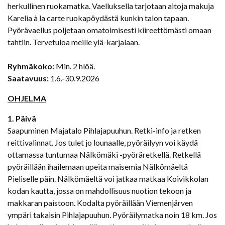
herkullinen ruokamatka. Vaelluksella tarjotaan aitoja makuja
Karelia à la carte ruokapöydästä kunkin talon tapaan.
Pyörävaellus poljetaan omatoimisesti kiireettömästi omaan
tahtiin. Tervetuloa meille ylä-karjalaan.
Ryhmäkoko:
Min. 2 hlöä.
Saatavuus:
1.6.-30.9.2026
OHJELMA
1. Päivä
Saapuminen Majatalo Pihlajapuuhun. Retki-info ja retken
reittivalinnat. Jos tulet jo lounaalle, pyöräilyyn voi käydä
ottamassa tuntumaa Nälkömäki -pyöräretkellä. Retkellä
pyöräillään ihailemaan upeita maisemia Nälkömäeltä
Pieliselle päin. Nälkömäeltä voi jatkaa matkaa Koivikkolan
kodan kautta, jossa on mahdollisuus nuotion tekoon ja
makkaran paistoon. Kodalta pyöräillään Viemenjärven
ympäri takaisin Pihlajapuuhun. Pyöräilymatka noin 18 km. Jos