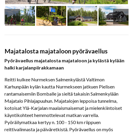
Majatalosta majataloon pyörävaellus
Pyörävaellus majatalosta majataloon ja kylästä kylään
halki karjalanpiirakkamaan
Reitti kulkee Nurmeksen Salmenkylästä Valtimon
Karhunpään kylän kautta Nurmekseen jatkuen Pielisen
rantamaisemiin Bomballe ja sieltä takaisin Salmenkylään
Majatalo Pihlajapuuhun. Majatalojen leppoisa tunnelma,
kotoisat Ylä-Karjalan maalaismaisemat ja mielenkiintoiset
käyntikohteet hemmottelevat matkan varrella.
Pyöräilymatkaa kertyy n. 100 - 150 km riippuen
reittivalinnasta ja päiväretkistä. Pyörävaellus on myös