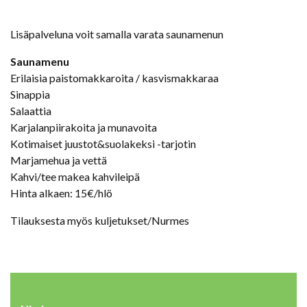
Lisäpalveluna voit samalla varata saunamenun
Saunamenu
Erilaisia paistomakkaroita / kasvismakkaraa
Sinappia
Salaattia
Karjalanpiirakoita ja munavoita
Kotimaiset juustot&suolakeksi -tarjotin
Marjamehua ja vettä
Kahvi/tee makea kahvileipä
Hinta alkaen: 15€/hlö
Tilauksesta myös kuljetukset/Nurmes