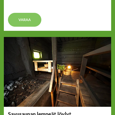
VARAA
Savusaunan lempeät löylyt