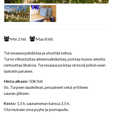
Min
2
hlö
Max
8
hlö
Turvesauna puhdistaa ja elvyttää kehoa.
Turve vilkastuttaa aineenvaihduntaa, poistaa kuona-aineita,
rentouttaa lihaksia. Turvesauna poistaa stressiä jolloin unen
laatukin paranee.
Hinta alkaen:
50€/hlö
Sis. Turpeen laudeliinat, pesuaineet sekä yrttiteen
saunan jälkeen.
Kesto:
1,5 h, saunamenun kanssa 2,5 h.
Ota mukaan oma pyyhe ja juomapullo.