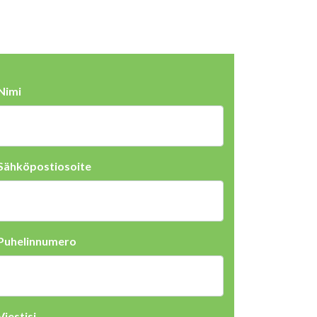
Nimi
Sähköpostiosoite
Puhelinnumero
Viestisi