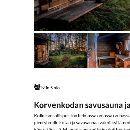
Min
5
hlö
Korvenkodan savusauna ja
Kolin kansallispuiston helmassa omassa rauhassa
pienryhmille kotaa ja savusaunaa valmiiksi läm
käytettävissä. Mahdollisuus mökkimajoittumisee