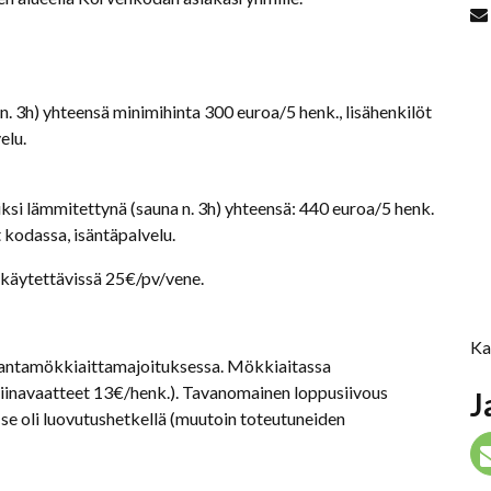
n. 3h) yhteensä minimihinta 300 euroa/5 henk., lisähenkilöt
elu.
ksi lämmitettynä (sauna n. 3h) yhteensä: 440 euroa/5 henk.
t kodassa, isäntäpalvelu.
käytettävissä 25€/pv/vene.
Ka
rantamökkiaittamajoituksessa. Mökkiaitassa
iinavaatteet 13€/henk.). Tavanomainen loppusiivous
J
 se oli luovutushetkellä (muutoin toteutuneiden