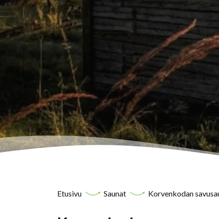
Etusivu
Saunat
Korvenkodan savusau