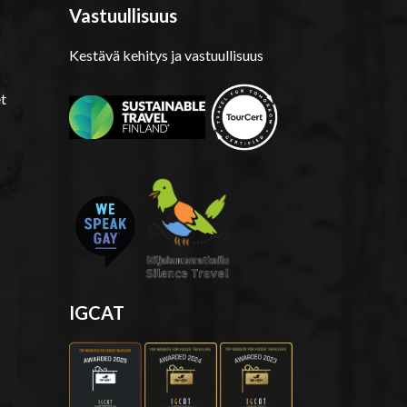
Vastuullisuus
Kestävä kehitys ja vastuullisuus
t
IGCAT