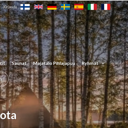
Kirjaudu
tit
Saunat
Majatalo Pihlajapuu
Ryhmät
us
ota