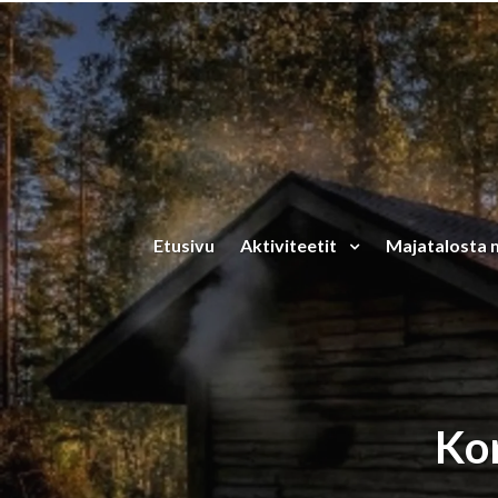
Siirry pääsisältöön
Etusivu
Aktiviteetit
Majatalosta 
Ko