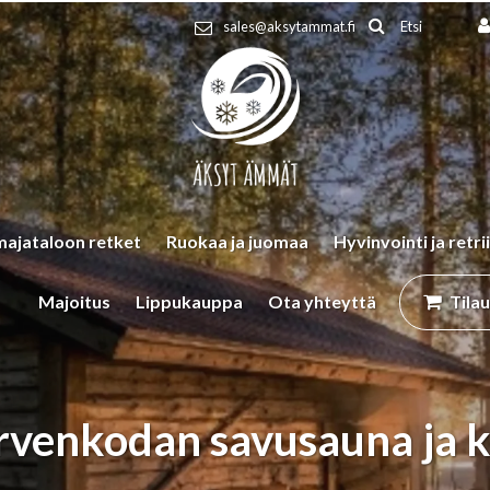
Etsi
sales@aksytammat.fi
majataloon retket
Ruokaa ja juomaa
Hyvinvointi ja retrii
Majoitus
Lippukauppa
Ota yhteyttä
Tila
rvenkodan savusauna ja k