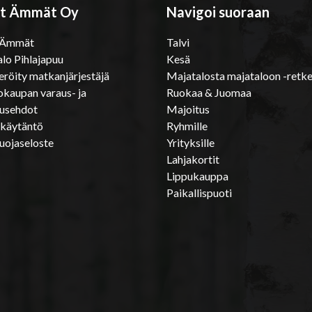
t Ämmät Oy
Navigoi suoraan
 Ämmät
Talvi
lo Pihlajapuu
Kesä
eröity matkanjärjestäjä
Majatalosta majataloon -retke
kaupan varaus- ja
Ruokaa & Juomaa
tusehdot
Majoitus
ekäytäntö
Ryhmille
uojaseloste
Yrityksille
Lahjakortit
Lippukauppa
Paikallispuoti