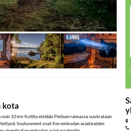
S
 kota
y
 noin 10 km Kolilta etelään Pielisen rannassa vuokrataan
mitettynä. Soutuveneet ovat Korvenkodan asiakkaiden
n alueella Korvenkodan asiakasryhmille.