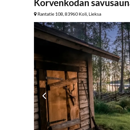
Korvenkodan savusauna
Rantatie 108, 83960 Koli, Lieksa