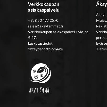
Verkkokaupan
Äksy
asiakaspalvelu
Äksyt
+358 50 477 2570
Majata
sales@aksytammat.fi
Rekist
Verkkokaupan asiakaspalvelu Ma-pe
Verkko
9-17.
peruu
Laskutustiedot
Eväst
Yhteydenottolomake
Tietos