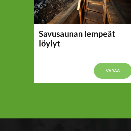
Savusaunan lempeät
löylyt
VARAA