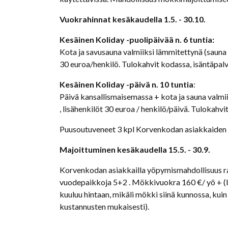
Vuokrahinnat kesäkaudella 1.5. - 30.10.
Kesäinen Koliday -puolipäivää n. 6 tuntia:
Kota ja savusauna valmiiksi lämmitettynä (sauna 
30 euroa/henkilö. Tulokahvit kodassa, isäntäpalv
Kesäinen Koliday -päivä n. 10 tuntia
:
Päivä kansallismaisemassa + kota ja sauna valmii
, lisähenkilöt 30 euroa / henkilö/päivä. Tulokahvi
Puusoutuveneet 3 kpl Korvenkodan asiakkaiden 
Majoittuminen kesäkaudella 15.5. - 30.9.
Korvenkodan asiakkailla yöpymismahdollisuus 
vuodepaikkoja 5+2 . Mökkivuokra 160 €/ yö + (l
kuuluu hintaan, mikäli mökki siinä kunnossa, kuin
kustannusten mukaisesti).