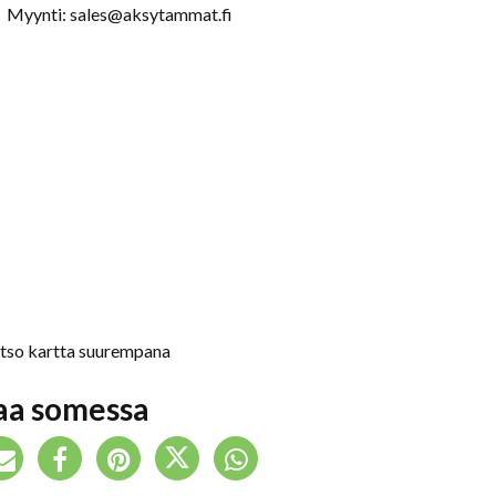
Myynti: sales@aksytammat.fi
tso kartta suurempana
aa somessa