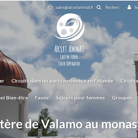
Rechercher
sales@aksytammat.fi
S
er
Circuits dans les parcs nationaux en Finlande
Circuit
et Bien-être
Faune
Séjours pour femmes
Groupes
re de Valamo au monastè