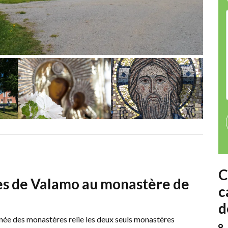
C
s de Valamo au monastère de
c
d
e des monastères relie les deux seuls monastères