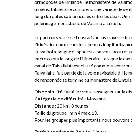
orthodoxes de Finlande : le monastère de Valamo e
un sens. L'itinéraire comprend une variété de sent
long de routes sablonneuses entre les deux. Une p
pèlerinage monastique de Valamo à Lintula.
Le parcours varié de Luostarivaellus traverse le ter
l'itinéraire comprend des chemins longitudinaux 
Taivalkota, soigné et spacieux, où vous pourrez pr
intéressants le long de l'itinéraire, tels que le ca
canal de Taivallahti est classé comme un environ
Taivallahti fait partie de la voie navigable d'Hein
de randonnée se termine au monastère de Lintula
Disponibilité :
Veuillez vous renseigner sur la d
Catégorie de difficulté :
Moyenne
Distance :
20 km, 8 heures
Taille du groupe : min 4 max. 10.
Pour les groupes plus importants, nous pouvons 
Forfait randonnée 3 nuits, 4 jours