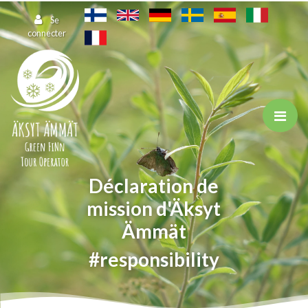
Aller au contenu principal
Se
connecter
Déclaration de
mission d'Äksyt
Ämmät
#responsibility