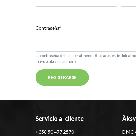
Contraseña*
La contraseña debe tener al menos 8 caracteres, incluir al m
mayúscula y un número.
REGISTRARSE
Servicio al cliente
Äksy
+358 50 477 2570
DMC Ä