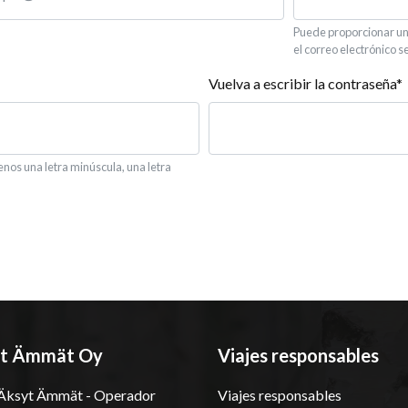
Puede proporcionar un
el correo electrónico s
Vuelva a escribir la contraseña*
enos una letra minúscula, una letra
t Ämmät Oy
Viajes responsables
ksyt Ämmät - Operador
Viajes responsables