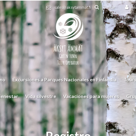
Buscar
sales@aksytammat.fi
In
rno
Excursiones a Parques Nacionales en Finlandia
Tours
ienestar
Vida silvestre
Vacaciones para mujeres
Gru