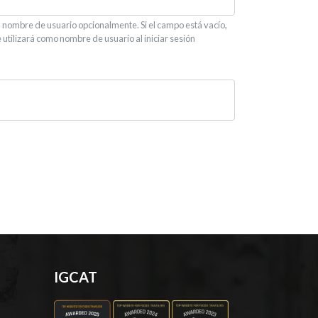
 nombre de usuario opcionalmente. Si el campo está vacío,
e utilizará como nombre de usuario al iniciar sesión
IGCAT