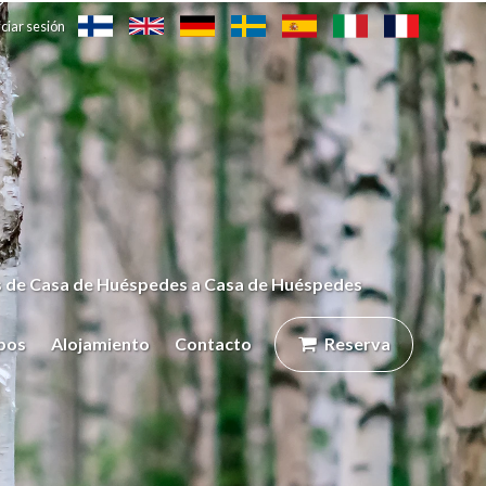
iciar sesión
 de Casa de Huéspedes a Casa de Huéspedes
pos
Alojamiento
Contacto
Reserva