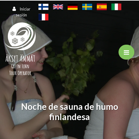
Saltar al contenido principal
Iniciar
sesión
Noche de sauna de humo
finlandesa