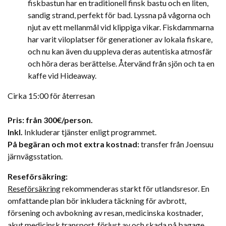
fiskbastun har en traditionell finsk bastu och en liten,
sandig strand, perfekt för bad. Lyssna på vågorna och
njut av ett mellanmål vid klippiga vikar. Fiskdammarna
har varit viloplatser för generationer av lokala fiskare,
och nu kan även du uppleva deras autentiska atmosfär
och höra deras berättelse. Återvänd från sjön och ta en
kaffe vid Hideaway.
Cirka 15:00 för återresan
Pris: från 300€/person.
Inkl.
Inkluderar tjänster enligt programmet.
På begäran och mot extra kostnad:
transfer från Joensuu
järnvägsstation.
Reseförsäkring:
Reseförsäkring
rekommenderas starkt för utlandsresor. En
omfattande plan bör inkludera täckning för avbrott,
försening och avbokning av resan, medicinska kostnader,
akut medicinsk transport, förlust av och skada på bagage.