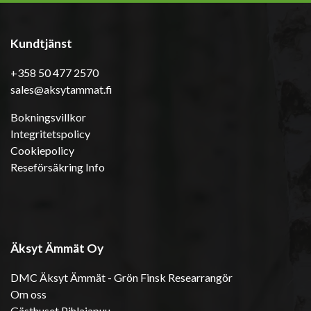
Kundtjänst
+358 50 477 2570
sales@aksytammat.fi
Bokningsvillkor
Integritetspolicy
Cookiepolicy
Reseförsäkring Info
Äksyt Ämmät Oy
DMC Äksyt Ämmät - Grön Finsk Researrangör
Om oss
Gästhuset Pihlajapuu