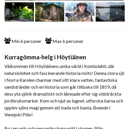
Min
6
personer
Max
6
personer
Kurragömma-helg i Höytiäinen
Välkommen till Höytiäinens unika värld i Kontiolahti, där
naturskönhet och fascinerande historia möts! Denna stora sjö
i Norra Karelen charmar med sitt klara vatten, fantastiska
sandstränder och en historia som går tillbaka till 1859, då
dess yta sjönk dramatiskt och lämnade efter sig vidsträckta
jordbruksmarker. Kom och njut av lugnet, utforska öarna och
upplev sjöns magi genom att bada och basta. Boende i
Venejoki Piilo!
Bo i en unik och personlig stuga mitt i skogen. Piilo