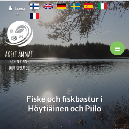
Hoppa till huvudinnehåll
Logga
in
Fiske och fiskbastur i
Höytiäinen och Piilo