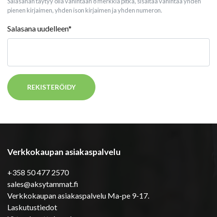
Salasanan täytyy olla vähintään 8 merkkiä pitkä, sisältää vähintää yhden
pienen kirjaimen, yhden ison kirjaimen ja yhden numeron.
Salasana uudelleen*
REKISTERÖIDY
Verkkokaupan asiakaspalvelu
+358 50 477 2570
sales@aksytammat.fi
Verkkokaupan asiakaspalvelu Ma-pe 9-17.
Laskutustiedot