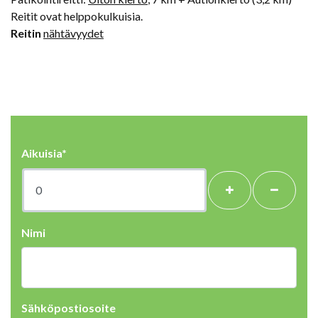
Reitit ovat helppokulkuisia.
Reitin
nähtävyydet
Aikuisia*
+
-
Nimi
Sähköpostiosoite