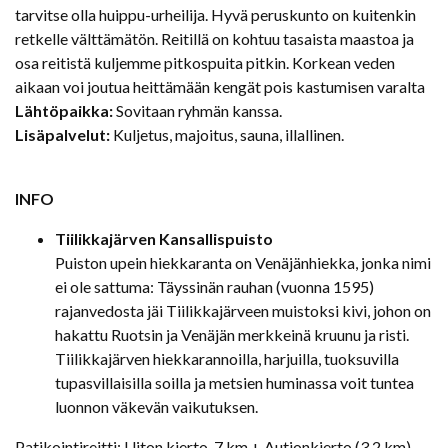
tarvitse olla huippu-urheilija. Hyvä peruskunto on kuitenkin
retkelle välttämätön. Reitillä on kohtuu tasaista maastoa ja
osa reitistä kuljemme pitkospuita pitkin. Korkean veden
aikaan voi joutua heittämään kengät pois kastumisen varalta
Lähtöpaikka:
Sovitaan ryhmän kanssa.
Lisäpalvelut:
Kuljetus, majoitus, sauna, illallinen.
INFO
Tiilikkajärven Kansallispuisto
Puiston upein hiekkaranta on Venäjänhiekka, jonka nimi
ei ole sattuma: Täyssinän rauhan (vuonna 1595)
rajanvedosta jäi Tiilikkajärveen muistoksi kivi, johon on
hakattu Ruotsin ja Venäjän merkkeinä kruunu ja risti.
Tiilikkajärven hiekkarannoilla, harjuilla, tuoksuvilla
tupasvillaisilla soilla ja metsien huminassa voit tuntea
luonnon väkevän vaikutuksen.
Patikointireitti:
Uiton kierto
, 7 km + Autionkierto (3,2 km)