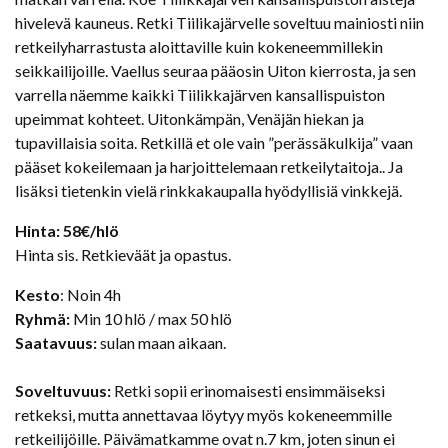
hivelevä kauneus. Retki Tiilikajärvelle soveltuu mainiosti niin
retkeilyharrastusta aloittaville kuin kokeneemmillekin
seikkailijoille. Vaellus seuraa pääosin Uiton kierrosta, ja sen
varrella näemme kaikki Tiilikkajärven kansallispuiston
upeimmat kohteet. Uitonkämpän, Venäjän hiekan ja
tupavillaisia soita. Retkillä et ole vain ”perässäkulkija” vaan
pääset kokeilemaan ja harjoittelemaan retkeilytaitoja.. Ja
lisäksi tietenkin vielä rinkkakaupalla hyödyllisiä vinkkejä.
Hinta: 58€/hlö
Hinta sis. Retkieväät ja opastus.
Kesto
: Noin 4h
Ryhmä:
Min 10 hlö / max 50 hlö
Saatavuus:
sulan maan aikaan.
Soveltuvuus:
Retki sopii erinomaisesti ensimmäiseksi
retkeksi, mutta annettavaa löytyy myös kokeneemmille
retkeilijöille. Päivämatkamme ovat n.7 km, joten sinun ei