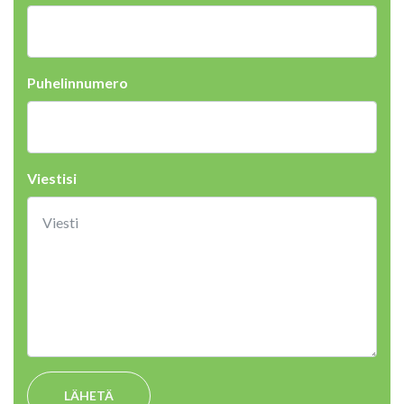
Puhelinnumero
Viestisi
LÄHETÄ