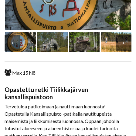
Max
15
hlö
Opastettu retki Tiilikkajärven
kansallispuistoon
Tervetuloa patikoimaan ja nauttimaan luonnosta!
Opastetulla Kansallispuisto -patikalla nautit upeista
maisemista ja liikkumisesta luonnossa. Oppaan johdolla
tutustut alueeseen ja alueen historiaa ja kuulet tarinoita
matkan varrella. Koe Tiilikkajärven kansallispuiston aisteja