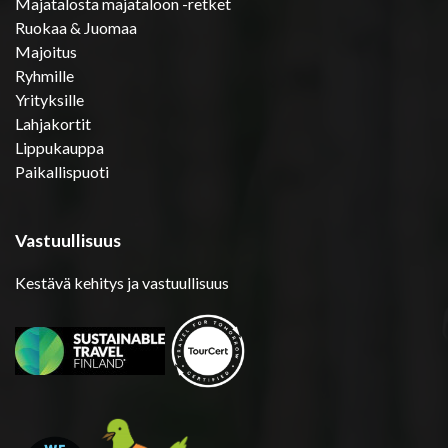
Majatalosta majataloon -retket
Ruokaa & Juomaa
Majoitus
Ryhmille
Yrityksille
Lahjakortit
Lippukauppa
Paikallispuoti
Vastuullisuus
Kestävä kehitys ja vastuullisuus