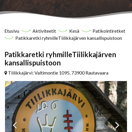
Etusivu
Aktiviteetit
Kesä
Patikointiretket
Patikkaretki ryhmilleTiilikkajärven kansallispuistoon
Patikkaretki ryhmilleTiilikkajärven
kansallispuistoon
Tiilikkajärvi: Valtimontie 1095, 73900 Rautavaara