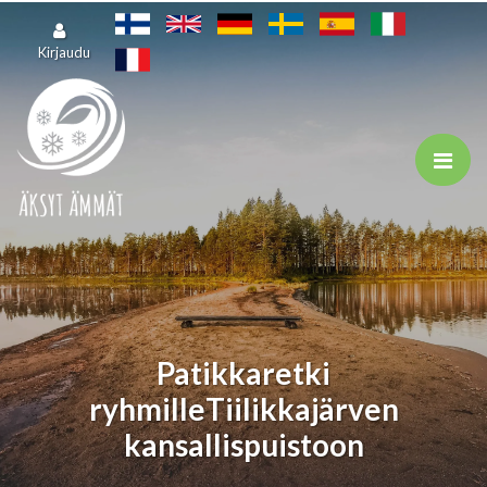
Siirry pääsisältöön
Kirjaudu
Patikkaretki
ryhmilleTiilikkajärven
kansallispuistoon