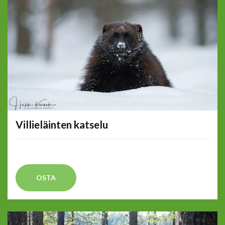
Villieläinten katselu
OSTA