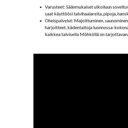
Varusteet: Säänmukaiset ulkoiluun soveltuva
saat käyttöösi talvihaalareita, pipoja, han
Oheispalvelut: Majoittuminen, saunominen, r
harjoitteet, kädentaitoja luonnossa-kokon
kaikkea talvisella Möhköllä on tarjottava