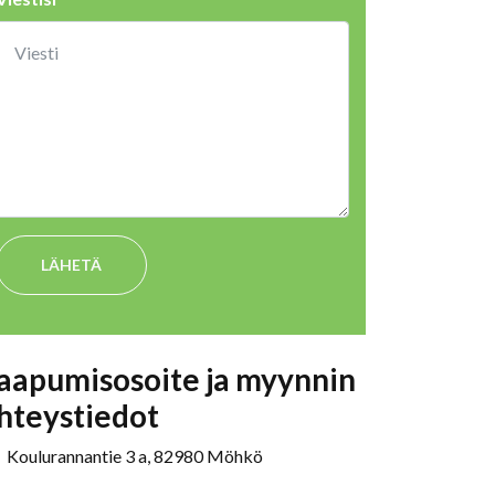
LÄHETÄ
aapumisosoite ja myynnin
hteystiedot
Koulurannantie 3 a, 82980 Möhkö