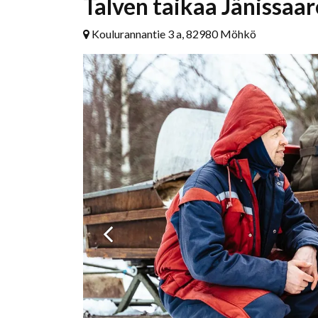
Talven taikaa Jänissaa
Koulurannantie 3 a, 82980 Möhkö