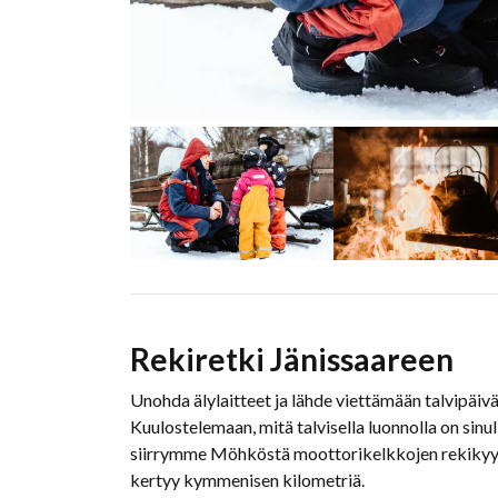
Rekiretki Jänissaareen
Unohda älylaitteet ja lähde viettämään talvipä
Kuulostelemaan, mitä talvisella luonnolla on sin
siirrymme Möhköstä moottorikelkkojen rekikyydi
kertyy kymmenisen kilometriä.