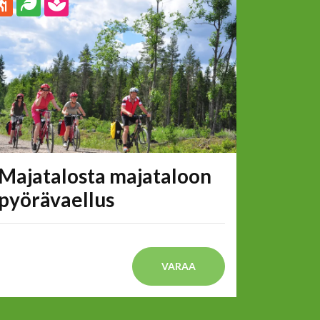
Majatalosta majataloon
pyörävaellus
VARAA