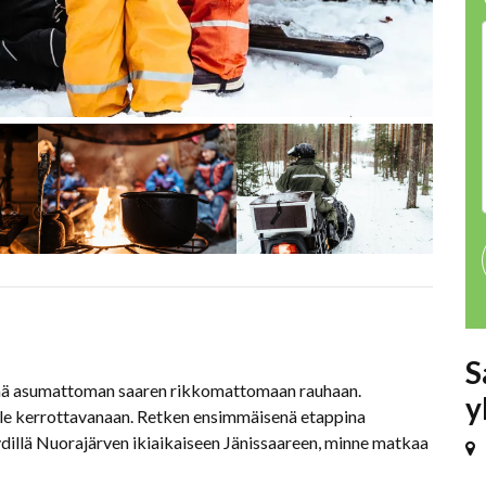
S
ivää asumattoman saaren rikkomattomaan rauhaan.
y
ulle kerrottavanaan. Retken ensimmäisenä etappina
llä Nuorajärven ikiaikaiseen Jänissaareen, minne matkaa