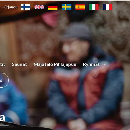
Kirjaudu
tit
Saunat
Majatalo Pihlajapuu
Ryhmät
us
a