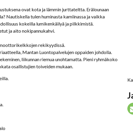
rustuksena ovat kota ja lämmin jurttateltta. Erälounaan
la? Nautiskella tulen huminasta kamiinassa ja vaikka
dollisuus kokeilla lumikenkäilyä ja pilkkimistä.
etut ja aito nokipannukahvi.
oottorikelkkojen rekikyydissä.
iaatteella, Mantan Luontopalvelujen oppaiden johdolla.
ekeminen, liikunnan riemua unohtamatta. Pieni ryhmäkoko
kata osallistujien toiveiden mukaan.
illa.
Ka
J
a.
alo