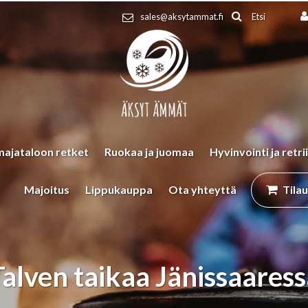
Etsi
sales@aksytammat.fi
majataloon retket
Ruokaa ja juomaa
Hyvinvointi ja retrii
Majoitus
Lippukauppa
Ota yhteyttä
Tila
Talven taikaa Jänissaaress