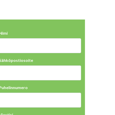
Nimi
Sähköpostiosoite
Puhelinnumero
Viestisi