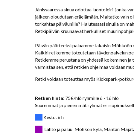
Jänissaaressa sinua odottaa luontoleiri, jonka va
jälkeen oloudutaan eräelämään. Maltatko vain ol
torkahtaa päiväunille? Halutessasi sinulla on mah
Retkipäivän kruunaavat herkulliset muurinpohjal
Päivän päätteeksi palaamme takaisin Möhköön m
Kaikki retkemme toteutetaan täydenpalvelun per
Retkiemme perustana on yhdessä kokeminen ja t
varmistaa sen, että retkien ohjelmaa voidaan muo
Retki voidaan toteuttaa myös Kickspark-potkure
Retken hinta
: 75€/hlö ryhmille 6 - 16 hlö
Suuremmat ja pienemmät ryhmät eri sopimuksell
Kesto: 6 h
Lähtö ja paluu: Möhkön kylä, Mantan Majat