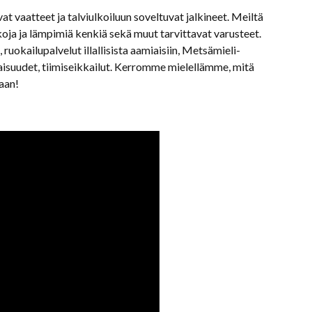
t vaatteet ja talviulkoiluun soveltuvat jalkineet. Meiltä
skoja ja lämpimiä kenkiä sekä muut tarvittavat varusteet.
uokailupalvelut illallisista aamiaisiin, Metsämieli-
aisuudet, tiimiseikkailut. Kerromme mielellämme, mitä
naan!