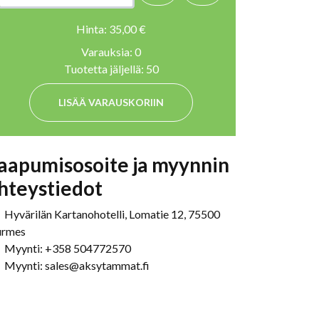
Hinta:
35,00 €
Varauksia:
0
Tuotetta jäljellä:
50
LISÄÄ VARAUSKORIIN
aapumisosoite ja myynnin
hteystiedot
Hyvärilän Kartanohotelli, Lomatie 12, 75500
rmes
Myynti: +358 504772570
Myynti: sales@aksytammat.fi