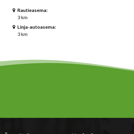
Rautieasema:
3 km
Linja-autoasema:
3 km