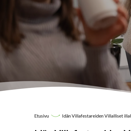
Etusivu
Idän Villafestareiden Villalliset illall