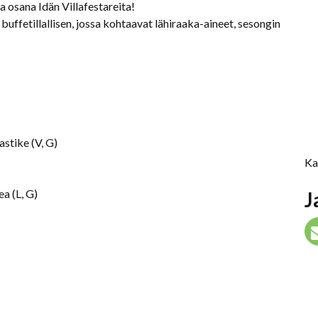
sta osana Idän Villafestareita!
buffetillallisen, jossa kohtaavat lähiraaka-aineet, sesongin
astike (V, G)
Ka
a (L, G)
J