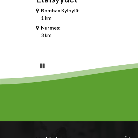
Bomban Kylpylä:
1 km
Nurmes:
3 km
Pause