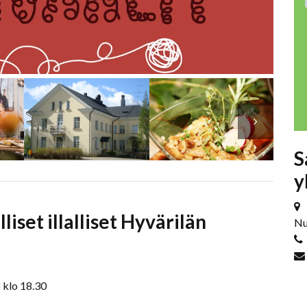
S
y
liset illalliset Hyvärilän
Nu
6 klo 18.30