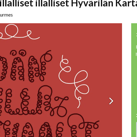
llalliset illalliset Hyvärilän Kar
Nurmes