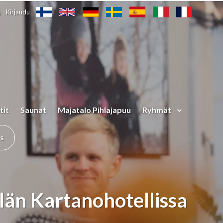
Kirjaudu
tit
Saunat
Majatalo Pihlajapuu
Ryhmät
us
rilän Kartanohotellissa