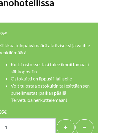
tanohotellissa
35€
Klikkaa tulopäivämäärä aktiiviseksi ja valitse
henkilömäärä.
Kuitti ostoksestasi tulee ilmoittamaasi
sähköpostiin
Ostokuitti on lippusi illalliselle
Voit tulostaa ostokuitin tai esittään sen
puhelimestasi paikan päällä
Tervetuloa herkuttelemaan!
35€
+
-