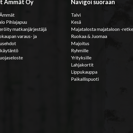
t Ämmät Oy
Navigoi suoraan
 Ämmät
Talvi
lo Pihlajapuu
Kesä
eröity matkanjärjestäjä
Majatalosta majataloon -retke
kaupan varaus- ja
Ruokaa & Juomaa
tusehdot
Majoitus
ekäytäntö
Ryhmille
uojaseloste
Yrityksille
Lahjakortit
Lippukauppa
Paikallispuoti