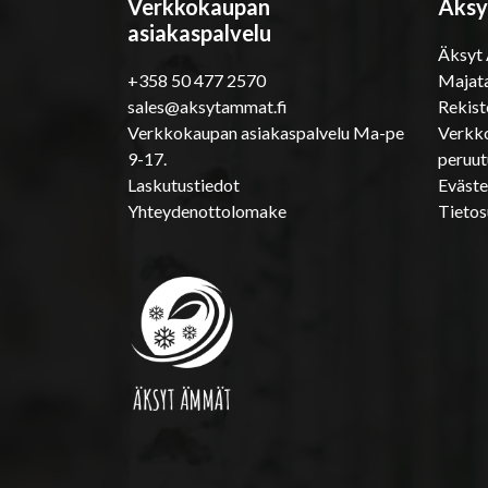
Verkkokaupan
Äksy
asiakaspalvelu
Äksyt
+358 50 477 2570
Majata
sales@aksytammat.fi
Rekist
Verkkokaupan asiakaspalvelu Ma-pe
Verkko
9-17.
peruu
Laskutustiedot
Eväst
Yhteydenottolomake
Tietos