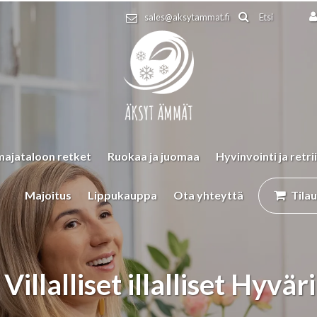
Etsi
sales@aksytammat.fi
majataloon retket
Ruokaa ja juomaa
Hyvinvointi ja retrii
Majoitus
Lippukauppa
Ota yhteyttä
Tila
Villalliset illalliset Hyvä