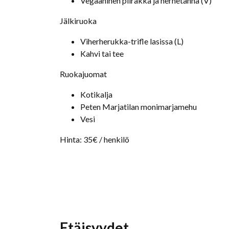
Vegaaninen piirakka ja hernetahna (V)
Jälkiruoka
Viherherukka-trifle lasissa (L)
Kahvi tai tee
Ruokajuomat
Kotikalja
Peten Marjatilan monimarjamehu
Vesi
Hinta: 35€ / henkilö
Etäisyydet