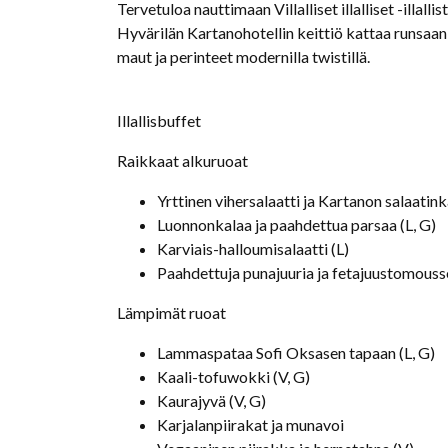
Tervetuloa nauttimaan Villalliset illalliset -illalli
Hyvärilän Kartanohotellin keittiö kattaa runsaan 
maut ja perinteet modernilla twistillä.
Illallisbuffet
Raikkaat alkuruoat
Yrttinen vihersalaatti ja Kartanon salaatink
Luonnonkalaa ja paahdettua parsaa (L, G)
Karviais-halloumisalaatti (L)
Paahdettuja punajuuria ja fetajuustomousse
Lämpimät ruoat
Lammaspataa Sofi Oksasen tapaan (L, G)
Kaali-tofuwokki (V, G)
Kaurajyvä (V, G)
Karjalanpiirakat ja munavoi