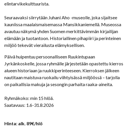
elintarvikekulttuurista.
Seuraavaksi siirrytään Juhani Aho -museolle, joka sijaitsee
kauniissa maalaismaisemassa Mansikkaniemellä. Museossa
avautuu näkymä yhden Suomen merkittävimmän kirjailijan
elämään ja tuotantoon. Historiallinen pihapiiri ja perinteinen
miljöö tekevät vierailusta elämyksellisen.
Päivä huipentuu persoonalliseen Ruukintupaan
Jyrkänkoskelle, jossa ryhmälle järjestetään opastettu kierros
alueen historiaan ja ruukkiperinteeseen. Kierroksen jälkeen
nautitaan maistuva ruokailu viihtyisässä miljöössä – tarjolla
on paikallisia makuja ja sesongin parhaita raaka-aineita.
Ryhmäkoko: min 15 hlöä.
Saatavuus: 1.6-31.8.2026
Hinta: alk. 89€/hlö