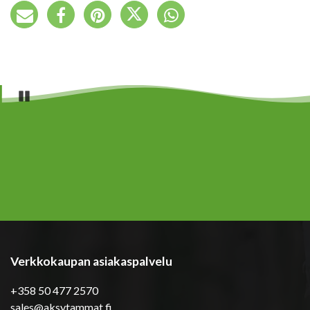
Pause
Verkkokaupan asiakaspalvelu
+358 50 477 2570
sales@aksytammat.fi