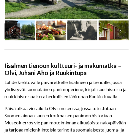
Iisalmen tienoon kulttuuri- ja makumatka –
Olvi, Juhani Aho ja Ruukintupa
Lähde kiehtovalle päiväretkelle Iisalmeen ja tienoille, jossa
yhdistyvät suomalainen panimoperinne, kirjallisuushistoria ja
ruukkihistoriaa kera herkullisen lähiruoan Ruukin tuvalla.
Päivä alkaa vierailulla Olvi-museossa, jossa tutustutaan
Suomen ainoan suuren kotimaisen panimon historiaan.
Museokierros vie panimotoiminnan alkuajoista nykypäivään
ja tarjoaa mielenkiintoisia tarinoita suomalaisesta juoma- ja