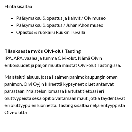
Hinta sisältää
Pääsymaksu & opastus ja kahvit / Olvimuseo
Pääsymaksu & opastus / JuhaniAhon museo
Opastus & ruokailu Ruukin Tuvalla
Tilauksesta myös Olvi-olut Tasting
IPA, APA, vaalea ja tumma Olvi-olut. Nämä Olvin
erikoisuudet ja paljon muuta maistat Olvi-olut Tastingissa.
Maistelutilaisuus, jossa Iisalmen panimokaupungin oman
panimon, Olvi Oyj:n kiireettä kypsyneet oluet antanvat
parastaan. Maistelun lomassa kartutat tietoasi eri
oluttyypeistä sekä opit oivaltamaan maut, jotka täydentävät
eri oluttyyppien luonnetta. Tasting sisältää neljä erityyppistä
Olvi-olutta