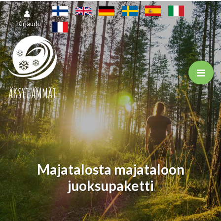
Siirry pääsisältöön
Kirjaudu
Majatalosta majataloon
juoksupaketti