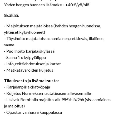
Yhden hengen huoneen lisämaksu: +40 €/yö/hlö
Sisältää:
- Majoituksen majataloissa (kahden hengen huoneissa,
yhteiset kylpyhuoneet)
- Täysihoito majataloissa: aamiainen, retkieväs, illallinen,
sauna
- Puolihoito karjalaiskylässä
- Sauna 1 x kylpylälippu
- Info, reittiehdotukset ja kartat
- Matkatavaroiden kuljetus
Tilauksesta ja lisämaksusta:
- Karjalanpiirakkatyöpaja
- Kuljetus Nurmeksen rautatieasemalle/asemalle
- Lisävrk Bomballa majoitus alk 98€/hlö/2hh (sis. aamiainen
ja majoitus)
- Opastus vanhassa kauppalassa