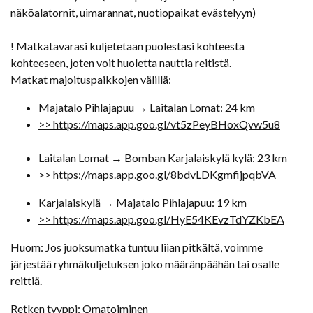
näköalatornit, uimarannat, nuotiopaikat evästelyyn)
! Matkatavarasi kuljetetaan puolestasi kohteesta
kohteeseen, joten voit huoletta nauttia reitistä.
Matkat majoituspaikkojen välillä:
Majatalo Pihlajapuu → Laitalan Lomat: 24 km
​>> https://maps.app.goo.gl/vt5zPeyBHoxQvw5u8
Laitalan Lomat → Bomban Karjalaiskylä kylä: 23 km
>> https://maps.app.goo.gl/8bdvLDKgmfijpqbVA
Karjalaiskylä → Majatalo Pihlajapuu: 19 km
>> https://maps.app.goo.gl/HyE54KEvzTdYZKbEA
Huom: Jos juoksumatka tuntuu liian pitkältä, voimme
järjestää ryhmäkuljetuksen joko määränpäähän tai osalle
reittiä.
Retken tyyppi: Omatoiminen