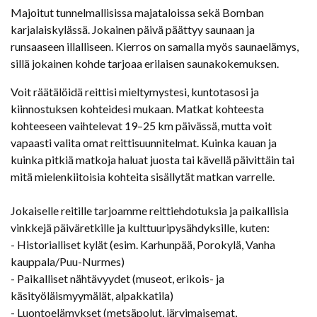
Majoitut tunnelmallisissa majataloissa sekä Bomban
karjalaiskylässä. Jokainen päivä päättyy saunaan ja
runsaaseen illalliseen. Kierros on samalla myös saunaelämys,
sillä jokainen kohde tarjoaa erilaisen saunakokemuksen.
Voit räätälöidä reittisi mieltymystesi, kuntotasosi ja
kiinnostuksen kohteidesi mukaan. Matkat kohteesta
kohteeseen vaihtelevat 19–25 km päivässä, mutta voit
vapaasti valita omat reittisuunnitelmat. Kuinka kauan ja
kuinka pitkiä matkoja haluat juosta tai kävellä päivittäin tai
mitä mielenkiitoisia kohteita sisällytät matkan varrelle.
Jokaiselle reitille tarjoamme reittiehdotuksia ja paikallisia
vinkkejä päiväretkille ja kulttuuripysähdyksille, kuten:
- Historialliset kylät (esim. Karhunpää, Porokylä, Vanha
kauppala/Puu-Nurmes)
- Paikalliset nähtävyydet (museot, erikois- ja
käsityöläismyymälät, alpakkatila)
- Luontoelämykset (metsäpolut, järvimaisemat,