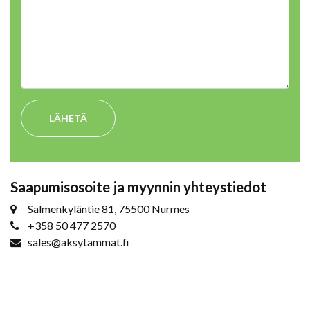
LÄHETÄ
Saapumisosoite ja myynnin yhteystiedot
Salmenkyläntie 81, 75500 Nurmes
+358 50 477 2570
sales@aksytammat.fi