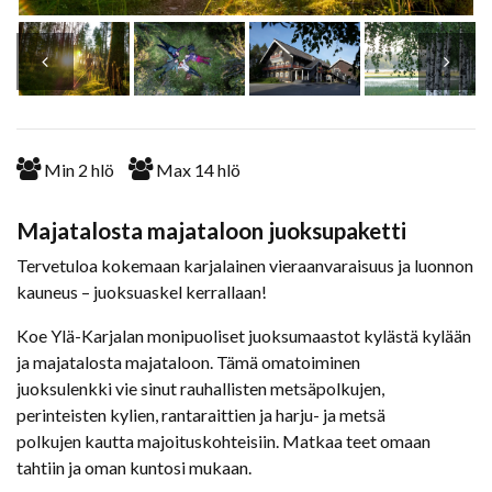
Min
2
hlö
Max
14
hlö
Majatalosta majataloon juoksupaketti
Tervetuloa kokemaan karjalainen vieraanvaraisuus ja luonnon
kauneus – juoksuaskel kerrallaan!
Koe Ylä-Karjalan monipuoliset juoksumaastot kylästä kylään
ja majatalosta majataloon. Tämä omatoiminen
juoksulenkki vie sinut rauhallisten metsäpolkujen,
perinteisten kylien, rantaraittien ja harju- ja metsä
polkujen kautta majoituskohteisiin. Matkaa teet omaan
tahtiin ja oman kuntosi mukaan.