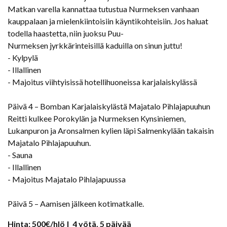
Matkan varella kannattaa tutustua Nurmeksen vanhaan
kauppalaan ja mielenkiintoisiin käyntikohteisiin. Jos haluat
todella haastetta, niin juoksu Puu-
Nurmeksen jyrkkärinteisillä kaduilla on sinun juttu!
- Kylpylä
- Illallinen
- Majoitus viihtyisissä hotellihuoneissa karjalaiskylässä
Päivä 4 – Bomban Karjalaiskylästä Majatalo Pihlajapuuhun
Reitti kulkee Porokylän ja Nurmeksen Kynsiniemen,
Lukanpuron ja Aronsalmen kylien läpi Salmenkylään takaisin
Majatalo Pihlajapuuhun.
- Sauna
- Illallinen
- Majoitus Majatalo Pihlajapuussa
Päivä 5 – Aamisen jälkeen kotimatkalle.
Hinta: 500€/hlö | 4 yötä, 5 päivää