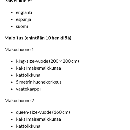
Palvelukielet
englanti
espanja
suomi
Majoitus (enintään 10 henkilöä)
Makuuhuone 1
king-size-vuode (200 × 200 cm)
kaksi maisemaikkunaa
kattoikkuna
5 metrin huonekorkeus
vaatekaappi
Makuuhuone 2
queen-size-vuode (160 cm)
kaksi maisemaikkunaa
kattoikkuna