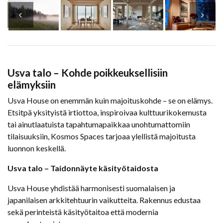
Usva talo – Kohde poikkeuksellisiin
elämyksiin
Usva House on enemmän kuin majoituskohde – se on elämys.
Etsitpä yksityistä irtiottoa, inspiroivaa kulttuurikokemusta
tai ainutlaatuista tapahtumapaikkaa unohtumattomiin
tilaisuuksiin, Kosmos Spaces tarjoaa ylellistä majoitusta
luonnon keskellä.
Usva talo – Taidonnäyte käsityötaidosta
Usva House yhdistää harmonisesti suomalaisen ja
japanilaisen arkkitehtuurin vaikutteita. Rakennus edustaa
sekä perinteistä käsityötaitoa että modernia