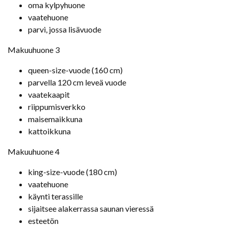
oma kylpyhuone
vaatehuone
parvi, jossa lisävuode
Makuuhuone 3
queen-size-vuode (160 cm)
parvella 120 cm leveä vuode
vaatekaapit
riippumisverkko
maisemaikkuna
kattoikkuna
Makuuhuone 4
king-size-vuode (180 cm)
vaatehuone
käynti terassille
sijaitsee alakerrassa saunan vieressä
esteetön