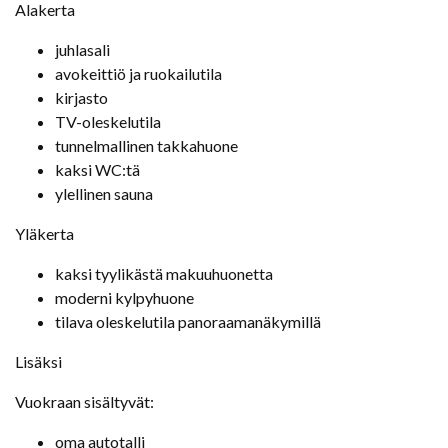
Alakerta
juhlasali
avokeittiö ja ruokailutila
kirjasto
TV-oleskelutila
tunnelmallinen takkahuone
kaksi WC:tä
ylellinen sauna
Yläkerta
kaksi tyylikästä makuuhuonetta
moderni kylpyhuone
tilava oleskelutila panoraamanäkymillä
Lisäksi
Vuokraan sisältyvät:
oma autotalli