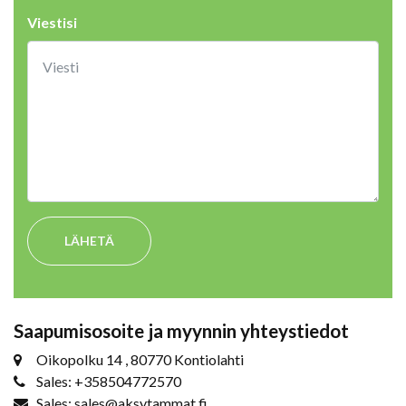
Viestisi
LÄHETÄ
Saapumisosoite ja myynnin yhteystiedot
Oikopolku 14 , 80770 Kontiolahti
Sales: +358504772570
Sales: sales@aksytammat.fi