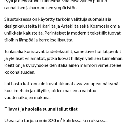
tyyli ja hienostunut tunnelma. Vaaleasävyinen puu luo
rauhallisen ja harmonisen ympäristön.
Sisustuksessa on käytetty tarkoin valittuja suomalaisia
designkalusteita Nikarilta ja Artekilta sekä Kosmosin omia
uniikkeja kalusteita. Perinteiset ja modernit tekstiilit tuovat
tiloihin lämpöä ja kerroksellisuutta.
Juhlasalia koristavat taidetekstiilit, samettiverhoillut penkit
ja ylelliset villamatot, jotka luovat hillityn ylellisen tunnelman.
Keittiön ja kylpyhuoneiden italialainen marmori viimeistelee
kokonaisuuden.
Lattiasta kattoon ulottuvat ikkunat avaavat upeat näkymät
kuusimetsiin ja niityille, joiden maisema vaihtuu
vuodenaikojen mukana.
Tilavat ja huolella suunnitellut tilat
Usva talo tarjoaa noin
370 m²
kahdessa kerroksessa.