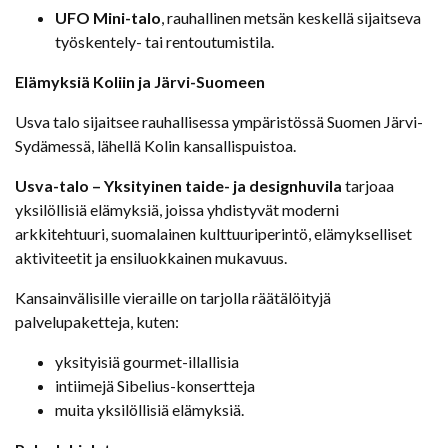
UFO Mini-talo
, rauhallinen metsän keskellä sijaitseva
työskentely- tai rentoutumistila.
Elämyksiä Koliin ja Järvi-Suomeen
Usva talo sijaitsee rauhallisessa ympäristössä Suomen Järvi-
Sydämessä, lähellä Kolin kansallispuistoa.
Usva-talo – Yksityinen taide- ja designhuvila
tarjoaa
yksilöllisiä elämyksiä, joissa yhdistyvät moderni
arkkitehtuuri, suomalainen kulttuuriperintö, elämykselliset
aktiviteetit ja ensiluokkainen mukavuus.
Kansainvälisille vieraille on tarjolla räätälöityjä
palvelupaketteja, kuten:
yksityisiä gourmet-illallisia
intiimejä Sibelius-konsertteja
muita yksilöllisiä elämyksiä.