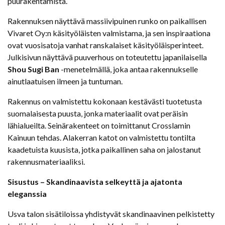
puurakentamista.
Rakennuksen näyttävä massiivipuinen runko on paikallisen
Vivaret Oy:n käsityöläisten valmistama, ja sen inspiraationa
ovat vuosisatoja vanhat ranskalaiset käsityöläisperinteet.
Julkisivun näyttävä puuverhous on toteutettu japanilaisella
Shou Sugi Ban
-menetelmällä, joka antaa rakennukselle
ainutlaatuisen ilmeen ja tuntuman.
Rakennus on valmistettu kokonaan kestävästi tuotetusta
suomalaisesta puusta, jonka materiaalit ovat peräisin
lähialueilta. Seinärakenteet on toimittanut Crosslamin
Kainuun tehdas. Alakerran katot on valmistettu tontilta
kaadetuista kuusista, jotka paikallinen saha on jalostanut
rakennusmateriaaliksi.
Sisustus – Skandinaavista selkeyttä ja ajatonta
eleganssia
Usva talon sisätiloissa yhdistyvät skandinaavinen pelkistetty