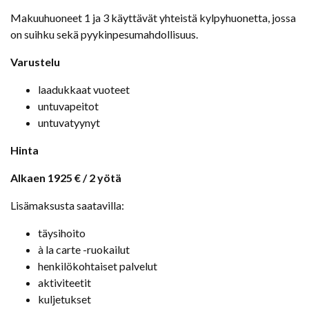
Makuuhuoneet 1 ja 3 käyttävät yhteistä kylpyhuonetta, jossa
on suihku sekä pyykinpesumahdollisuus.
Varustelu
laadukkaat vuoteet
untuvapeitot
untuvatyynyt
Hinta
Alkaen 1925 € / 2 yötä
Lisämaksusta saatavilla:
täysihoito
à la carte -ruokailut
henkilökohtaiset palvelut
aktiviteetit
kuljetukset