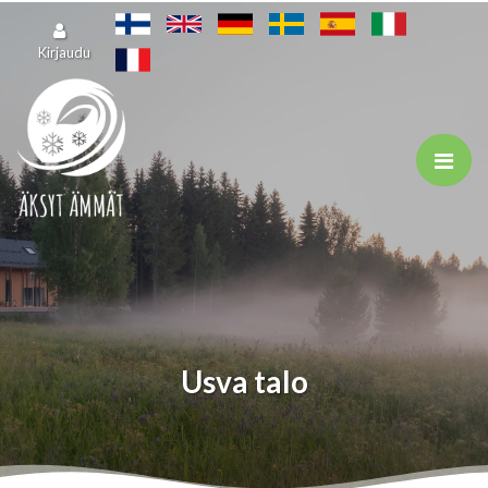
Siirry pääsisältöön
Kirjaudu
Usva talo