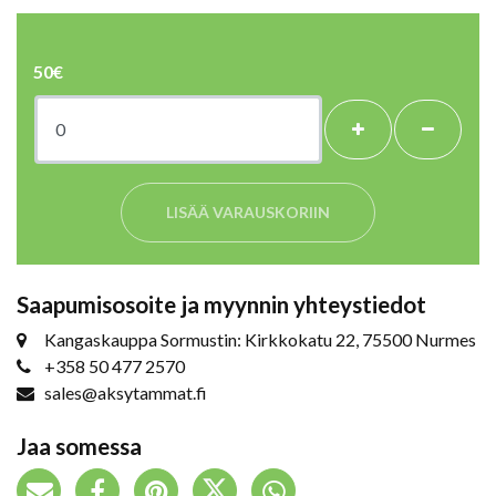
50€
+
-
LISÄÄ VARAUSKORIIN
Saapumisosoite ja myynnin yhteystiedot
Kangaskauppa Sormustin: Kirkkokatu 22, 75500 Nurmes
+358 50 477 2570
sales@aksytammat.fi
Jaa somessa