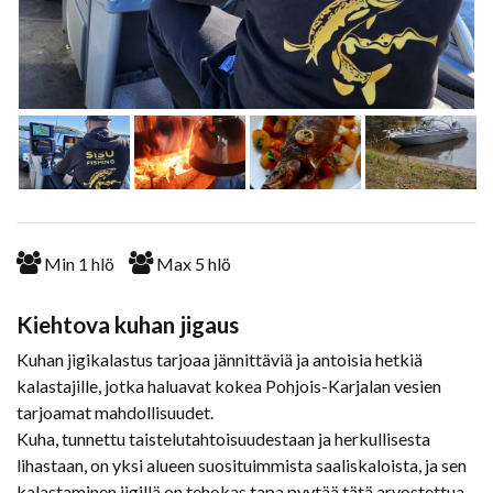
Min
1
hlö
Max
5
hlö
Kiehtova kuhan jigaus
Kuhan jigikalastus tarjoaa jännittäviä ja antoisia hetkiä
kalastajille, jotka haluavat kokea Pohjois-Karjalan vesien
tarjoamat mahdollisuudet.
Kuha, tunnettu taistelutahtoisuudestaan ja herkullisesta
lihastaan, on yksi alueen suosituimmista saaliskaloista, ja sen
kalastaminen jigillä on tehokas tapa pyytää tätä arvostettua