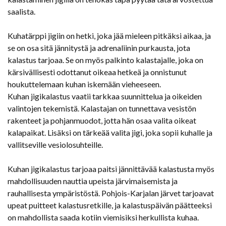
saalista.
Kuhatärppi jigiin on hetki, joka jää mieleen pitkäksi aikaa, ja
se on osa sitä jännitystä ja adrenaliinin purkausta, jota
kalastus tarjoaa. Se on myös palkinto kalastajalle, joka on
kärsivällisesti odottanut oikeaa hetkeä ja onnistunut
houkuttelemaan kuhan iskemään vieheeseen.
Kuhan jigikalastus vaatii tarkkaa suunnittelua ja oikeiden
valintojen tekemistä. Kalastajan on tunnettava vesistön
rakenteet ja pohjanmuodot, jotta hän osaa valita oikeat
kalapaikat. Lisäksi on tärkeää valita jigi, joka sopii kuhalle ja
vallitseville vesiolosuhteille.
Kuhan jigikalastus tarjoaa paitsi jännittävää kalastusta myös
mahdollisuuden nauttia upeista järvimaisemista ja
rauhallisesta ympäristöstä. Pohjois-Karjalan järvet tarjoavat
upeat puitteet kalastusretkille, ja kalastuspäivän päätteeksi
on mahdollista saada kotiin viemisiksi herkullista kuhaa.