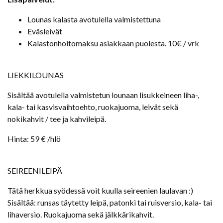
Lounas kalasta avotulella valmistettuna
Eväsleivät
Kalastonhoitomaksu asiakkaan puolesta. 10€ / vrk
LIEKKILOUNAS
Sisältää avotulella valmistetun lounaan lisukkeineen liha-,
kala- tai kasvisvaihtoehto, ruokajuoma, leivät sekä
nokikahvit / tee ja kahvileipä.
Hinta: 59 € /hlö
SEIREENILEIPÄ
Tätä herkkua syödessä voit kuulla seireenien laulavan :)
Sisältää: runsas täytetty leipä, patonki tai ruisversio, kala- tai
lihaversio. Ruokajuoma sekä jälkkärikahvit.