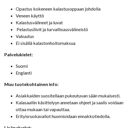
Opastus kokeneen kalastusoppaan johdolla
Veneen käyttö
Kalastusvälineet ja luvat
Pelastusliivit ja turvallisuusvälineistö
Vakuutus
Ei sisällä kalastonhoitomaksua
Palvelukielet:
Suomi
Englanti
Muu tuotekohtainen info:
Asiakkaiden suositellaan pukeutuvan sään mukaisesti.
Kalasaaliin käsittelyyn annetaan ohjeet ja saalis voidaan
ottaa mukaan tai vapauttaa.
Erityisruokavaliot huomioidaan ennakkotiedolla.
Lisäpalvelut: