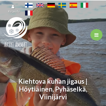
Siirry pääsisältöön
Kirjaudu
Kiehtova kuhan jigaus |
Höytiäinen, Pyhäselkä,
Viinijärvi