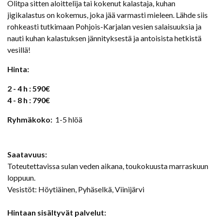
Olitpa sitten aloittelija tai kokenut kalastaja, kuhan
jigikalastus on kokemus, joka jää varmasti mieleen. Lähde siis
rohkeasti tutkimaan Pohjois-Karjalan vesien salaisuuksia ja
nauti kuhan kalastuksen jännityksestä ja antoisista hetkistä
vesillä!
Hinta:
2 - 4 h : 590€
4 - 8 h : 790€
Ryhmäkoko:
1-5 hlöä
Saatavuus:
Toteutettavissa sulan veden aikana, toukokuusta marraskuun
loppuun.
Vesistöt: Höytiäinen, Pyhäselkä, Viinijärvi
Hintaan sisältyvät palvelut: