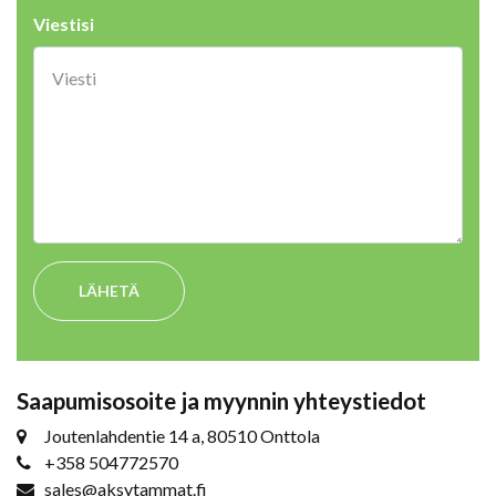
Viestisi
LÄHETÄ
Saapumisosoite ja myynnin yhteystiedot
Joutenlahdentie 14 a, 80510 Onttola
+358 504772570
sales@aksytammat.fi