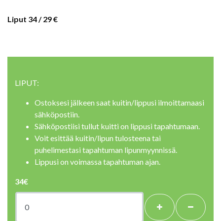
Liput 34 / 29 €
LIPUT:
Ostoksesi jälkeen saat kuitin/lippusi ilmoittamaasi
sähköpostiin.
Sähköpostiisi tullut kuitti on lippusi tapahtumaan.
Voit esittää kuitin/lipun tulosteena tai
puhelimestasi tapahtuman lipunmyynnissä.
Lippusi on voimassa tapahtuman ajan.
34€
+
-