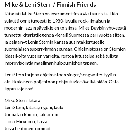
Mike & Leni Stern / Finnish Friends
Kitaristi Mike Stern on instrumenttinsa yksi suurista. Hän
sulautti onnistuneesti jo 1980-luvulla rock-ilmaisun ja
modernin jazzin sävelkielen toisiinsa. Miles Davisin yhtyeestä
tunnettu kitaristilegenda vieraili Suomessa pari vuotta sitten,
ja palaa nyt Lenin Sternin kanssa uusintakiertueelle
suomalaisen superryhmän seuraan. Ohjelmistossa on Sternien
klassikoita vuosien varrelta, rentoa jutustelua sekä tulista
improvisointia maailman huippumiehen tapaan.
Leni Stern tarjoaa ohjelmistoon singer/songwriter tyyliin
afrikkalaiseen poljentoon pohjautuvia sävellyksiään. Osta
lippusi ajoissa!
Mike Stern, kitara
Leni Stern, kitara, n´goni, laulu
Joonatan Rautio, saksofoni
Timo Hirvonen, basso
Jussi Lehtonen, rummut