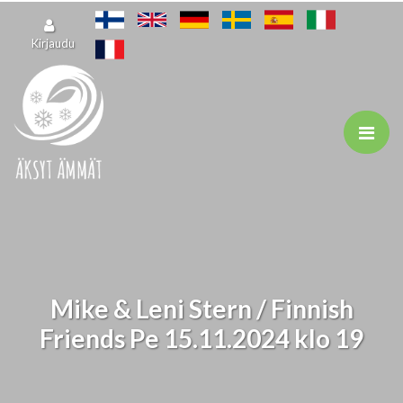
Siirry pääsisältöön
Kirjaudu
Mike & Leni Stern / Finnish
Friends Pe 15.11.2024 klo 19