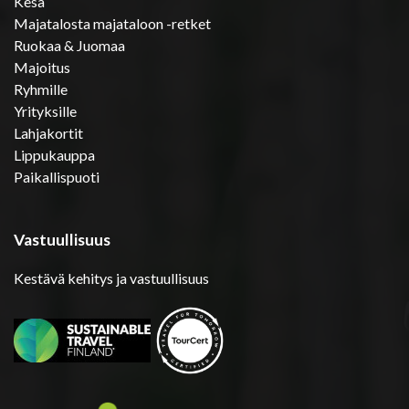
Kesä
Majatalosta majataloon -retket
Ruokaa & Juomaa
Majoitus
Ryhmille
Yrityksille
Lahjakortit
Lippukauppa
Paikallispuoti
Vastuullisuus
Kestävä kehitys ja vastuullisuus