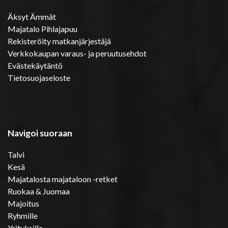
Äksyt Ämmät
Majatalo Pihlajapuu
Rekisteröity matkanjärjestäjä
Verkkokaupan varaus- ja peruutusehdot
Evästekäytäntö
Tietosuojaseloste
Navigoi suoraan
Talvi
Kesä
Majatalosta majataloon -retket
Ruokaa & Juomaa
Majoitus
Ryhmille
Yrityksille