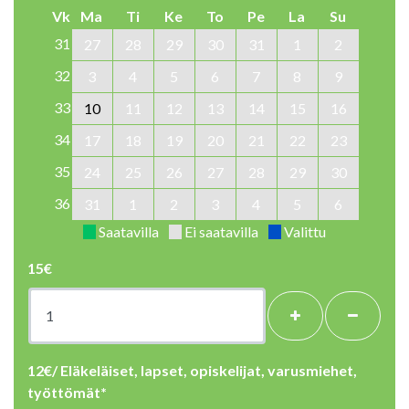
Vk
Ma
Ti
Ke
To
Pe
La
Su
31
27
28
29
30
31
1
2
32
3
4
5
6
7
8
9
33
10
11
12
13
14
15
16
34
17
18
19
20
21
22
23
35
24
25
26
27
28
29
30
36
31
1
2
3
4
5
6
Saatavilla
Ei saatavilla
Valittu
15€
+
-
12€/ Eläkeläiset, lapset, opiskelijat, varusmiehet,
työttömät*