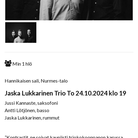
Min
1
hlö
Hannikaisen sali, Nurmes-talo
Jaska Lukkarinen Trio To 24.10.2024 klo 19
Jussi Kannaste, saksofoni
Antti Lötjönen, basso
Jaska Lukkarinen, rummut
”Kontrastit, ne soivat kauniisti triokokoonpanon karussa