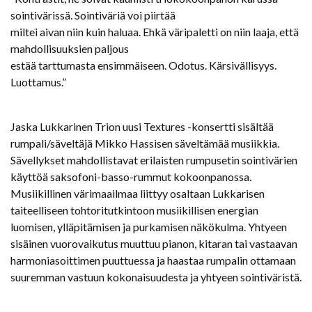
sointivärissä. Sointiväriä voi piirtää
miltei aivan niin kuin haluaa. Ehkä väripaletti on niin laaja, että
mahdollisuuksien paljous
estää tarttumasta ensimmäiseen. Odotus. Kärsivällisyys.
Luottamus.”
Jaska Lukkarinen Trion uusi Textures -konsertti sisältää
rumpali/säveltäjä Mikko Hassisen säveltämää musiikkia.
Sävellykset mahdollistavat erilaisten rumpusetin sointivärien
käyttöä saksofoni-basso-rummut kokoonpanossa.
Musiikillinen värimaailmaa liittyy osaltaan Lukkarisen
taiteelliseen tohtoritutkintoon musiikillisen energian
luomisen, ylläpitämisen ja purkamisen näkökulma. Yhtyeen
sisäinen vuorovaikutus muuttuu pianon, kitaran tai vastaavan
harmoniasoittimen puuttuessa ja haastaa rumpalin ottamaan
suuremman vastuun kokonaisuudesta ja yhtyeen sointiväristä.