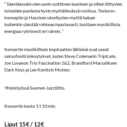
“ Säestäessäni olen usein soittimen luonteen ja siihen liittyvien
toiveiden puolesta hyvin myötäilevässä roolissa. Textures-
konseptin ja Hassisen sävellysten myötä haluan
kuitenkin säestää rohkean haastavasti, tuottaen musiikillista
energiaa rytmisesti eri värein. ”
Konsertin musiikillisen inspiraation lähteinä ovat useat
saksofonitriolevytykset, kuten Steve Colemanin Triplcate,
Joe Lovanon Trio Fascination 1&2, Brandford Marsaliksen
Dark Keys ja Lee Konitzin Motion.
Yhteistyössä Suomen Jazzliitto.
Konsertin kesto 1 t 10 min.
Liput 15€ / 12€