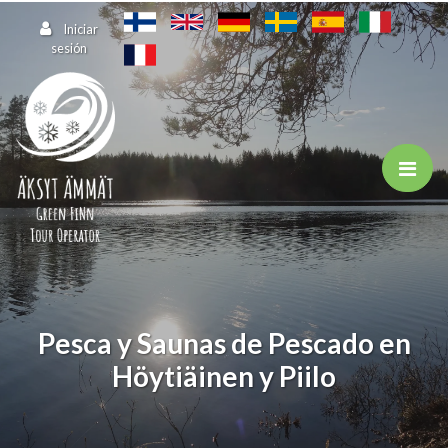
Saltar al contenido principal
Iniciar
sesión
Pesca y Saunas de Pescado en
Höytiäinen y Piilo