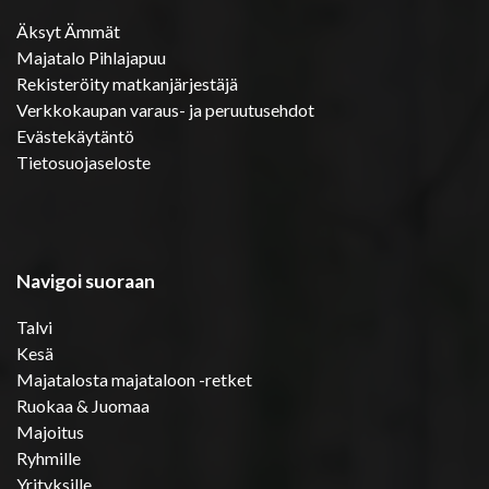
Äksyt Ämmät
Majatalo Pihlajapuu
Rekisteröity matkanjärjestäjä
Verkkokaupan varaus- ja peruutusehdot
Evästekäytäntö
Tietosuojaseloste
Navigoi suoraan
Talvi
Kesä
Majatalosta majataloon -retket
Ruokaa & Juomaa
Majoitus
Ryhmille
Yrityksille